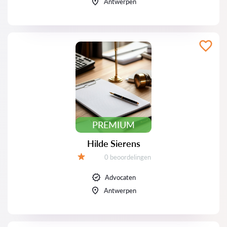
Antwerpen
PREMIUM
Hilde Sierens
Beoordelingen:
0 beoordelingen
Beoordeling:
Advocaten
Antwerpen