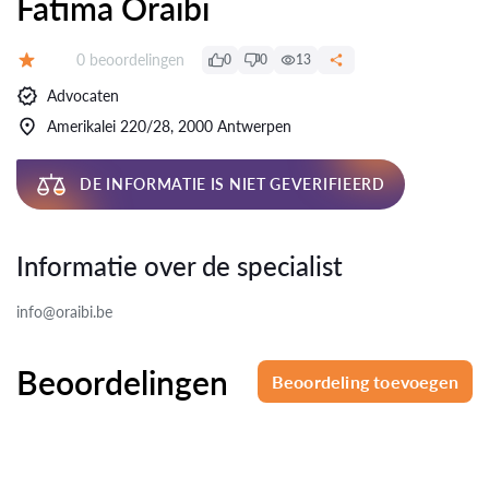
Fatima Oraibi
Beoordelingen:
0 beoordelingen
0
0
13
Beoordeling:
Advocaten
Amerikalei 220/28, 2000 Antwerpen
DE INFORMATIE IS NIET GEVERIFIEERD
Informatie over de specialist
info@oraibi.be
Beoordelingen
Beoordeling toevoegen