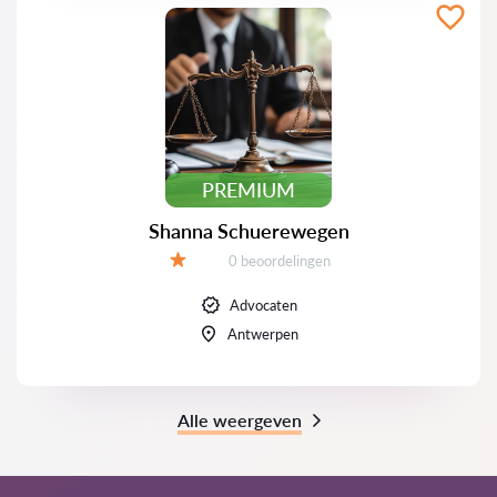
PREMIUM
Shanna Schuerewegen
Beoordelingen:
0 beoordelingen
Beoordeling:
Advocaten
Antwerpen
Alle weergeven