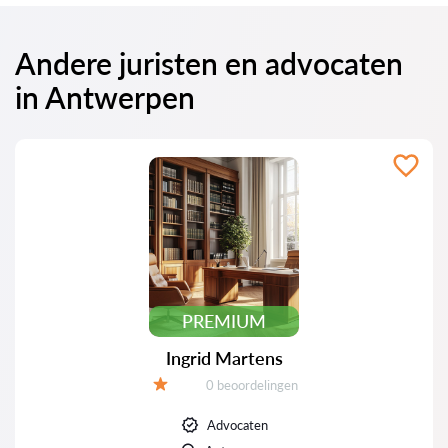
Andere juristen en advocaten
in Antwerpen
PREMIUM
Ingrid Martens
Beoordelingen:
0 beoordelingen
Beoordeling:
Advocaten