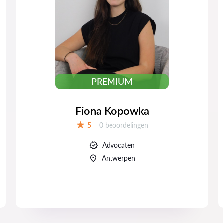
PREMIUM
Fiona Kopowka
Beoordelingen:
5
0 beoordelingen
Beoordeling:
Advocaten
Antwerpen