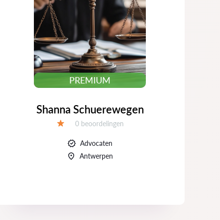
PREMIUM
Shanna Schuerewegen
Beoordelingen:
0 beoordelingen
Beoordeling:
Advocaten
Antwerpen