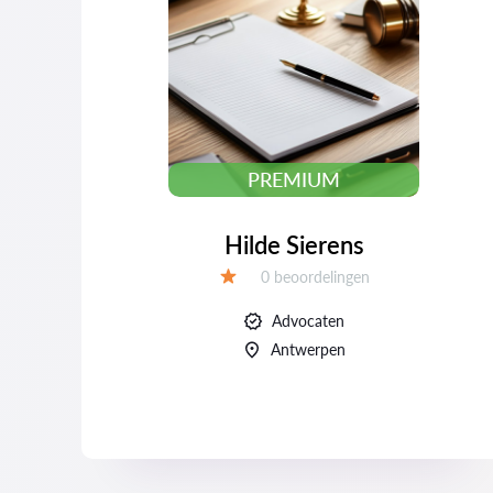
PREMIUM
Hilde Sierens
Beoordelingen:
0 beoordelingen
Beoordeling:
Advocaten
Antwerpen