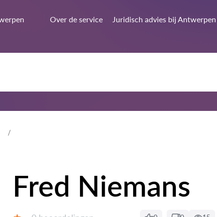
werpen
Over de service
Juridisch advies bij Antwerpen
Fred Niemans
Beoordelingen: