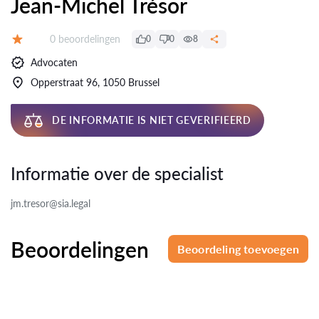
Jean-Michel Trésor
Beoordelingen:
0 beoordelingen
0
0
8
Beoordeling:
Advocaten
Opperstraat 96, 1050 Brussel
DE INFORMATIE IS NIET GEVERIFIEERD
Informatie over de specialist
jm.tresor@sia.legal
Beoordelingen
Beoordeling toevoegen