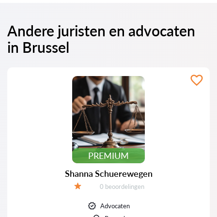
Andere juristen en advocaten
in Brussel
PREMIUM
Shanna Schuerewegen
Beoordelingen:
0 beoordelingen
Beoordeling:
Advocaten