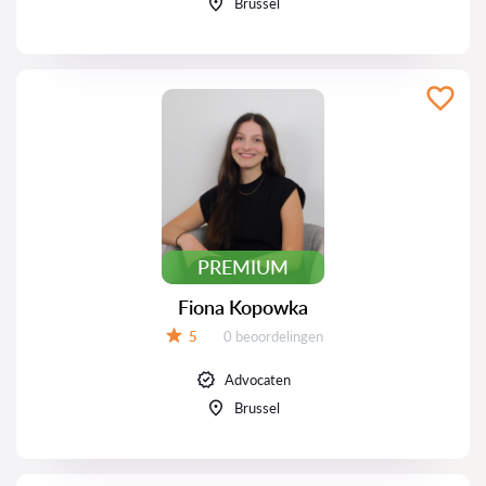
Brussel
PREMIUM
Fiona Kopowka
Beoordelingen:
5
0 beoordelingen
Beoordeling:
Advocaten
Brussel