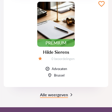
PREMIUM
Hilde Sierens
Beoordelingen:
0 beoordelingen
Beoordeling:
Advocaten
Brussel
Alle weergeven