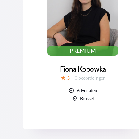
PREMIUM
Fiona Kopowka
Beoordelingen:
5
0 beoordelingen
Beoordeling:
Advocaten
Brussel