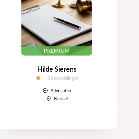
PREMIUM
Hilde Sierens
Beoordelingen:
0 beoordelingen
Beoordeling:
Advocaten
Brussel