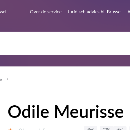
ssel
Over de service
Juridisch advies bij Brussel
A
e
Odile Meurisse
Beoordelingen: