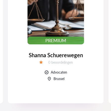
PREMIUM
Shanna Schuerewegen
Beoordelingen:
0 beoordelingen
Beoordeling:
Advocaten
Brussel