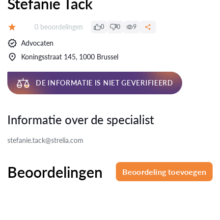
Stefanie Tack
Beoordelingen:
0 beoordelingen
0
0
9
Beoordeling:
Advocaten
Koningsstraat 145, 1000 Brussel
DE INFORMATIE IS NIET GEVERIFIEERD
Informatie over de specialist
stefanie.tack@strelia.com
Beoordelingen
Beoordeling toevoegen