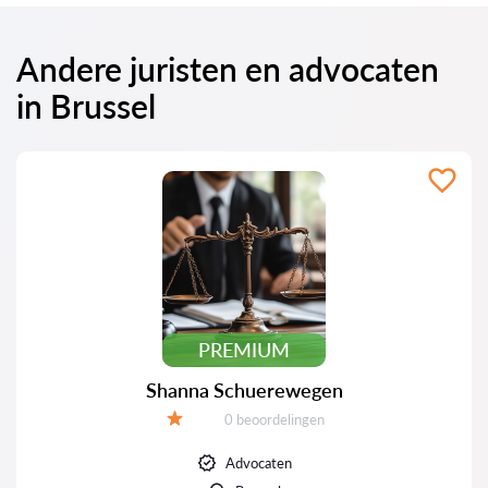
Andere juristen en advocaten
in Brussel
PREMIUM
Shanna Schuerewegen
Beoordelingen:
0 beoordelingen
Beoordeling:
Advocaten