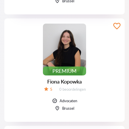
Brussel
PREMIUM
Fiona Kopowka
Beoordelingen:
5
0 beoordelingen
Beoordeling:
Advocaten
Brussel