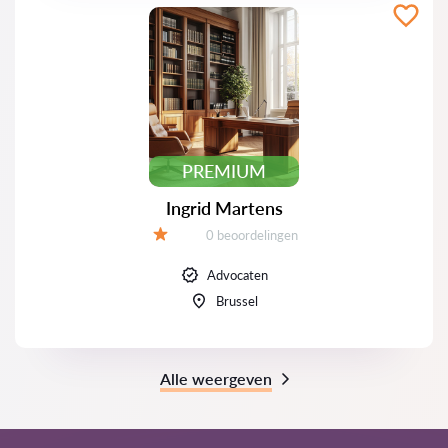
PREMIUM
Ingrid Martens
Beoordelingen:
0 beoordelingen
Beoordeling:
Advocaten
Brussel
Alle weergeven