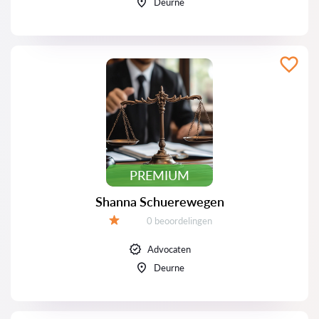
Deurne
PREMIUM
Shanna Schuerewegen
Beoordelingen:
0 beoordelingen
Beoordeling:
Advocaten
Deurne