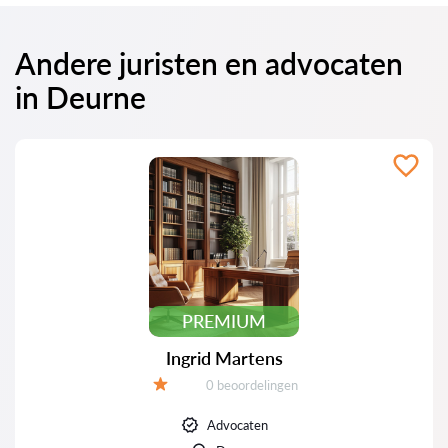
Andere juristen en advocaten
in Deurne
PREMIUM
Ingrid Martens
Beoordelingen:
0 beoordelingen
Beoordeling:
Advocaten