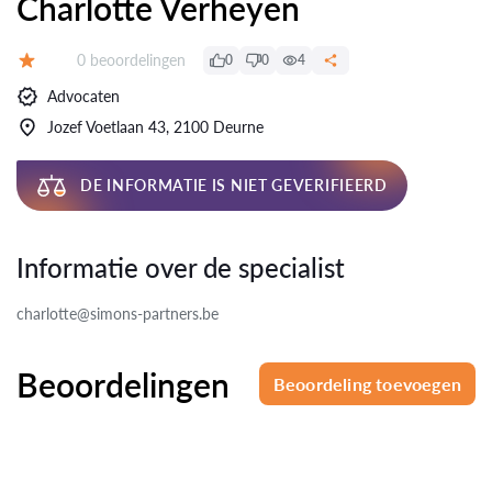
Charlotte Verheyen
Beoordelingen:
0 beoordelingen
0
0
4
Beoordeling:
Advocaten
Jozef Voetlaan 43, 2100 Deurne
DE INFORMATIE IS NIET GEVERIFIEERD
Informatie over de specialist
charlotte@simons-partners.be
Beoordelingen
Beoordeling toevoegen