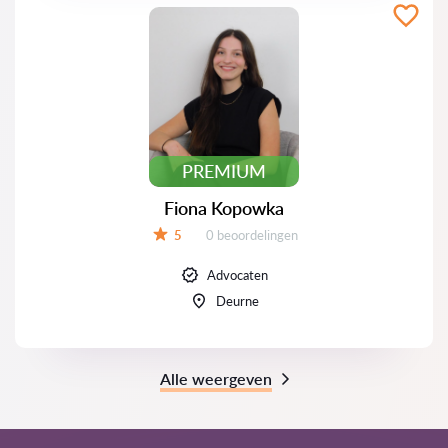
PREMIUM
Fiona Kopowka
Beoordelingen:
5
0 beoordelingen
Beoordeling:
Advocaten
Deurne
Alle weergeven