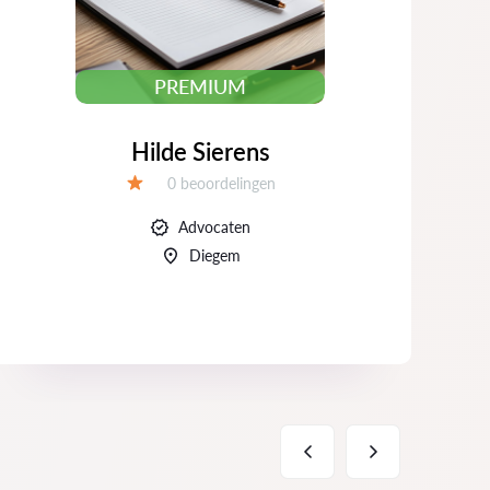
PREMIUM
Hilde Sierens
Beoordelingen:
0 beoordelingen
Beoordeling:
Advocaten
Diegem