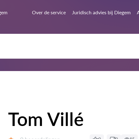
gem
Over de service
Juridisch advies bij Diegem
A
Tom Villé
Beoordelingen: