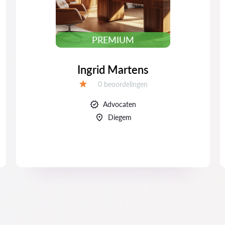
PREMIUM
Ingrid Martens
Beoordelingen:
0 beoordelingen
Beoordeling:
Advocaten
Diegem