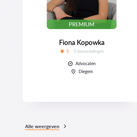
PREMIUM
Fiona Kopowka
Beoordelingen:
5
0 beoordelingen
Beoordeling:
Advocaten
Diegem
Alle weergeven