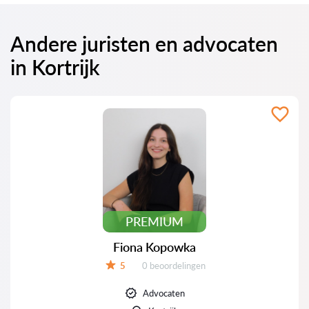
Andere juristen en advocaten
in Kortrijk
PREMIUM
Fiona Kopowka
Beoordelingen:
5
0 beoordelingen
Beoordeling:
Advocaten