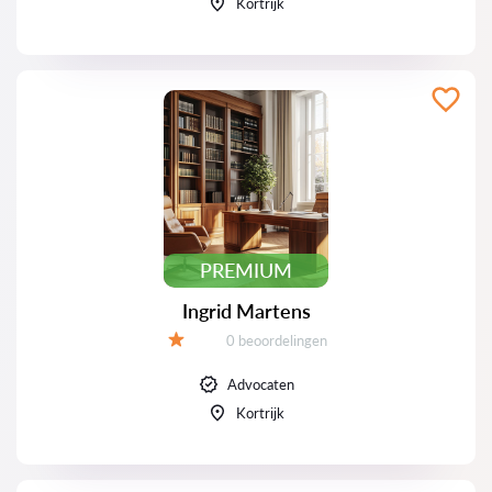
Kortrijk
PREMIUM
Ingrid Martens
Beoordelingen:
0 beoordelingen
Beoordeling:
Advocaten
Kortrijk