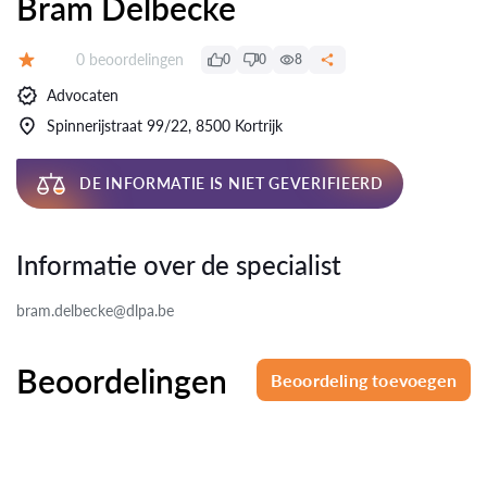
Bram Delbecke
Beoordelingen:
0 beoordelingen
0
0
8
Beoordeling:
Advocaten
Spinnerijstraat 99/22, 8500 Kortrijk
DE INFORMATIE IS NIET GEVERIFIEERD
Informatie over de specialist
bram.delbecke@dlpa.be
Beoordelingen
Beoordeling toevoegen