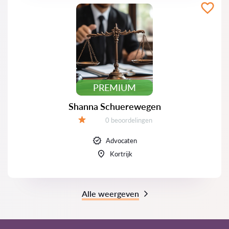
PREMIUM
Shanna Schuerewegen
Beoordelingen:
0 beoordelingen
Beoordeling:
Advocaten
Kortrijk
Alle weergeven