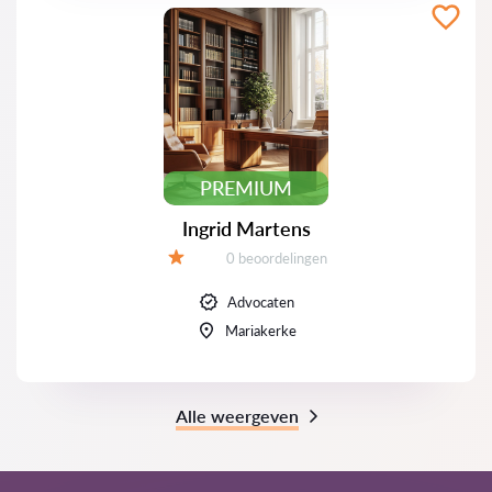
PREMIUM
Ingrid Martens
Beoordelingen:
0 beoordelingen
Beoordeling:
Advocaten
Mariakerke
Alle weergeven