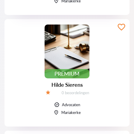
Mariakerke
PREMIUM
Hilde Sierens
Beoordelingen:
0 beoordelingen
Beoordeling:
Advocaten
Mariakerke