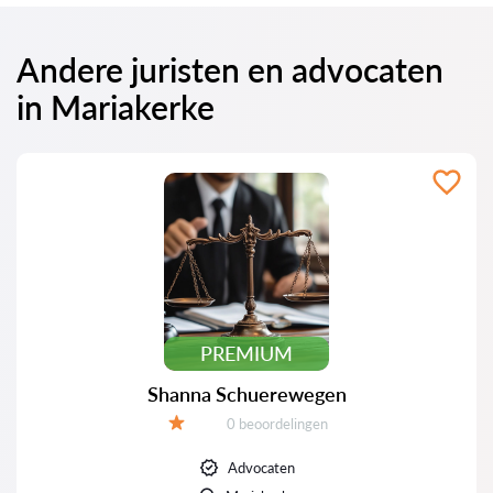
Andere juristen en advocaten
in Mariakerke
PREMIUM
Shanna Schuerewegen
Beoordelingen:
0 beoordelingen
Beoordeling:
Advocaten