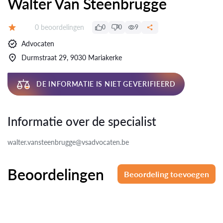
Walter Van Steenbrugge
Beoordelingen:
0 beoordelingen
0
0
9
Beoordeling:
Advocaten
Durmstraat 29, 9030 Mariakerke
DE INFORMATIE IS NIET GEVERIFIEERD
Informatie over de specialist
walter.vansteenbrugge@vsadvocaten.be
Beoordelingen
Beoordeling toevoegen