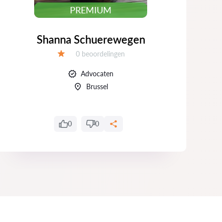
PREMIUM
Shanna Schuerewegen
Beoordelingen:
0 beoordelingen
Beoordeling:
Advocaten
Brussel
0
0