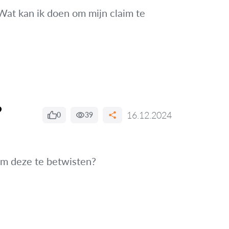
. Wat kan ik doen om mijn claim te
?
16.12.2024
0
39
om deze te betwisten?