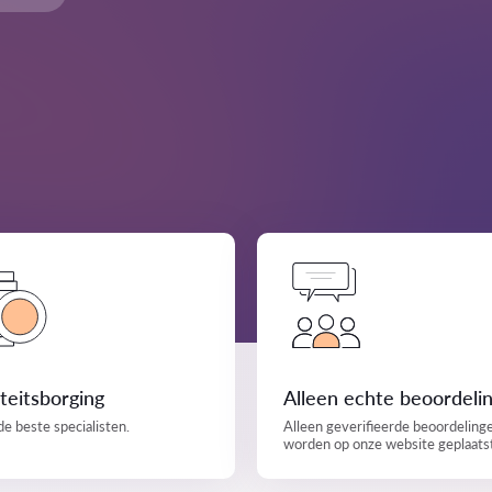
teitsborging
Alleen echte beoordeli
de beste specialisten.
Alleen geverifieerde beoordeling
worden op onze website geplaats