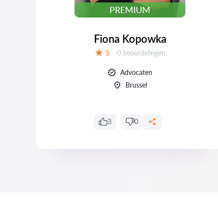
PREMIUM
Fiona Kopowka
Beoordelingen:
5
0 beoordelingen
Beoordeling:
Advocaten
Brussel
3
0