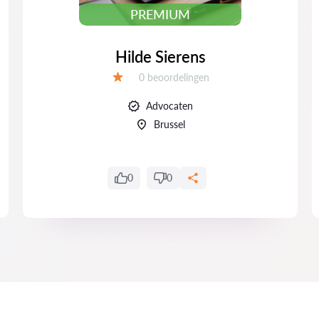
PREMIUM
Hilde Sierens
Beoordelingen:
0 beoordelingen
Beoordeling:
Advocaten
Brussel
0
0