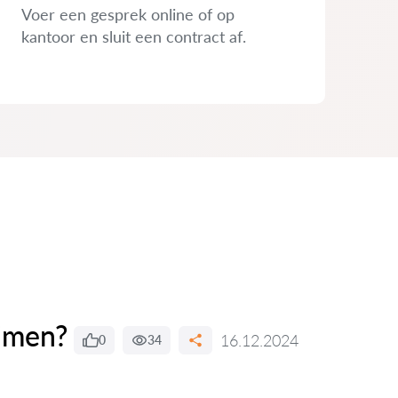
Voer een gesprek online of op
kantoor en sluit een contract af.
aimen?
16.12.2024
0
34