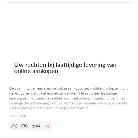
Uw rechten bij laattijdige levering van
online aankopen
De spanning van een nieuwe online aankoop, het vrolijke ‘uw bestelling is
bevestigd’ en dan… het eindeloze wachten. Helaas is een laattijdige
levering een frustrerende realiteit voor veel online shoppers. U bent niet
de enige die zich afvraagt wat uw rechten zijn wanneer uw langverwachte
pakket niet op tijd arriveert. In België, net zoals in […]
1.04.2026
0
0
44