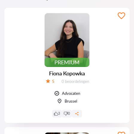
PREMIUM
Fiona Kopowka
Beoordelingen:
5
0 beoordelingen
Beoordeling:
Advocaten
Brussel
3
0