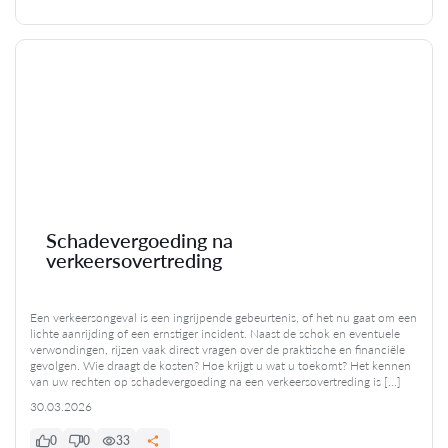
Schadevergoeding na
verkeersovertreding
Een verkeersongeval is een ingrijpende gebeurtenis, of het nu gaat om een
lichte aanrijding of een ernstiger incident. Naast de schok en eventuele
verwondingen, rijzen vaak direct vragen over de praktische en financiële
gevolgen. Wie draagt de kosten? Hoe krijgt u wat u toekomt? Het kennen
van uw rechten op schadevergoeding na een verkeersovertreding is […]
30.03.2026
0
0
33