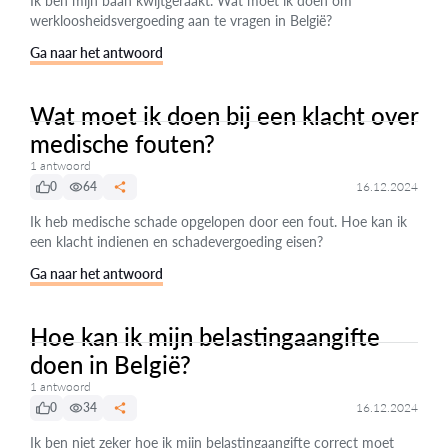
Ik ben mijn baan kwijtgeraakt. Wat moet ik doen om
werkloosheidsvergoeding aan te vragen in België?
Ga naar het antwoord
Wat moet ik doen bij een klacht over
medische fouten?
1 antwoord
0
64
16.12.2024
Ik heb medische schade opgelopen door een fout. Hoe kan ik
een klacht indienen en schadevergoeding eisen?
Ga naar het antwoord
Hoe kan ik mijn belastingaangifte
doen in België?
1 antwoord
0
34
16.12.2024
Ik ben niet zeker hoe ik mijn belastingaangifte correct moet