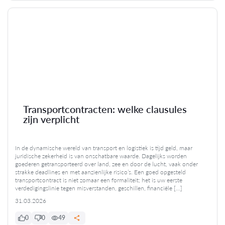
Transportcontracten: welke clausules
zijn verplicht
In de dynamische wereld van transport en logistiek is tijd geld, maar
juridische zekerheid is van onschatbare waarde. Dagelijks worden
goederen getransporteerd over land, zee en door de lucht, vaak onder
strakke deadlines en met aanzienlijke risico’s. Een goed opgesteld
transportcontract is niet zomaar een formaliteit; het is uw eerste
verdedigingslinie tegen misverstanden, geschillen, financiële […]
31.03.2026
0
0
49