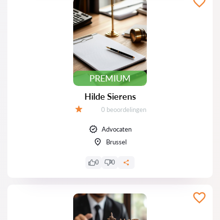
PREMIUM
Hilde Sierens
Beoordelingen:
0 beoordelingen
Beoordeling:
Advocaten
Brussel
0
0