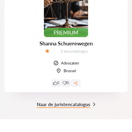
PREMIUM
Shanna Schuerewegen
Beoordelingen:
0 beoordelingen
Beoordeling:
Advocaten
Brussel
0
0
Naar de juristencatalogus