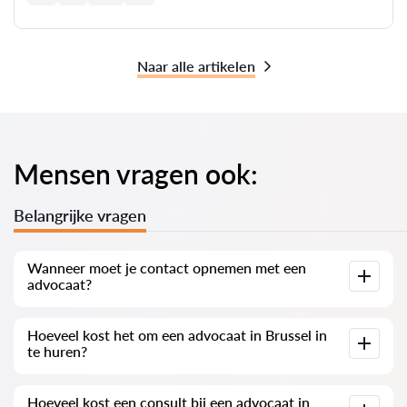
Naar alle artikelen
Mensen vragen ook:
Belangrijke vragen
Wanneer moet je contact opnemen met een
advocaat?
Wanneer moet je contact opnemen met een advocaat?
Hoeveel kost het om een advocaat in Brussel in
Mensen besluiten een advocaat te bezoeken wanneer ze
te huren?
geconfronteerd worden met complexe problemen. Vaak
zoeken cliënten in Brussel professionele hulp wanneer de
zaak al voor de rechtbank of bij een instantie is en niet
De prijzen voor de diensten van advocaten zijn afhankelijk
verloopt zoals gewenst. Nog erger is het als de zaak al
Hoeveel kost een consult bij een advocaat in