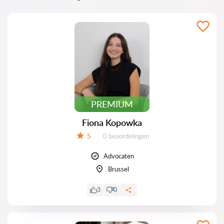
PREMIUM
Fiona Kopowka
Beoordelingen:
5
0 beoordelingen
Beoordeling:
Advocaten
Brussel
3
0