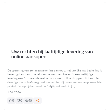
Uw rechten bij laattijdige levering van
online aankopen
De spanning van een nieuwe online aankoop, het vrolijke ‘uw bestelling is
bevestigd’ en dan… het eindeloze wachten. Helaas is een laattijdige
levering een frustrerende realiteit voor veel online shoppers. U bent niet
de enige die zich afvraagt wat uw rechten zijn wanneer uw langverwachte
pakket niet op tijd arriveert. In België, net zoals in […]
1.04.2026
0
0
45