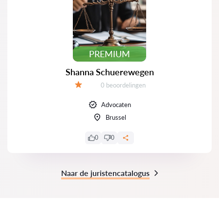
PREMIUM
Shanna Schuerewegen
Beoordelingen:
0 beoordelingen
Beoordeling:
Advocaten
Brussel
0
0
Naar de juristencatalogus