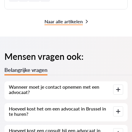
Naar alle artikelen
Mensen vragen ook:
Belangrijke vragen
Wanneer moet je contact opnemen met een
advocaat?
Wanneer moet je contact opnemen met een advocaat?
Hoeveel kost het om een advocaat in Brussel in
Mensen besluiten een advocaat te bezoeken wanneer ze
te huren?
geconfronteerd worden met complexe problemen. Vaak
zoeken cliënten in Brussel professionele hulp wanneer de
zaak al voor de rechtbank of bij een instantie is en niet
De prijzen voor de diensten van advocaten zijn afhankelijk
verloopt zoals gewenst. Nog erger is het als de zaak al
Hoeveel kost een consult bij een advocaat in