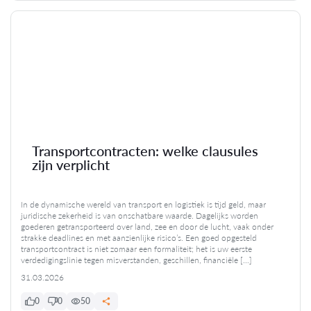
Transportcontracten: welke clausules
zijn verplicht
In de dynamische wereld van transport en logistiek is tijd geld, maar
juridische zekerheid is van onschatbare waarde. Dagelijks worden
goederen getransporteerd over land, zee en door de lucht, vaak onder
strakke deadlines en met aanzienlijke risico’s. Een goed opgesteld
transportcontract is niet zomaar een formaliteit; het is uw eerste
verdedigingslinie tegen misverstanden, geschillen, financiële […]
31.03.2026
0
0
50