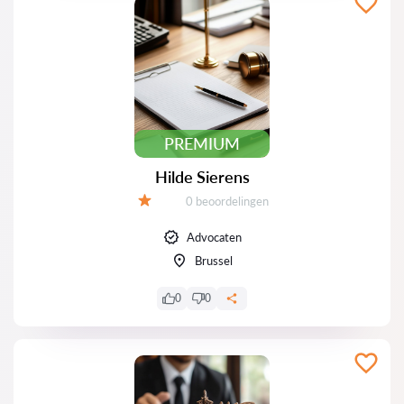
PREMIUM
Hilde Sierens
Beoordelingen:
0 beoordelingen
Beoordeling:
Advocaten
Brussel
0
0