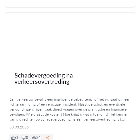
Schadevergoeding na
verkeersovertreding
Een verkeersongeval is een ingrijpende gebeurtenis, of het nu gaat om een
lichte aanrijding of een ernstiger incident. Naast de schok en eventuele
verwondingen, rijzen vaak direct vragen over de praktische en financiële
gevolgen. Wie draagt de kosten? Hoe krijgt u wat u toekomt? Het kennen
van uw rechten op schadevergoeding na een verkeersovertreding is […]
30.03.2026
0
0
34