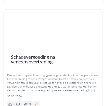
Schadevergoeding na
verkeersovertreding
Een verkeersongeval is een ingrijpende gebeurtenis, of het nu gaat om een
lichte aanrijding of een ernstiger incident. Naast de schok en eventuele
verwondingen, rijzen vaak direct vragen over de praktische en financiële
gevolgen. Wie draagt de kosten? Hoe krijgt u wat u toekomt? Het kennen
van uw rechten op schadevergoeding na een verkeersovertreding is […]
30.03.2026
0
0
33