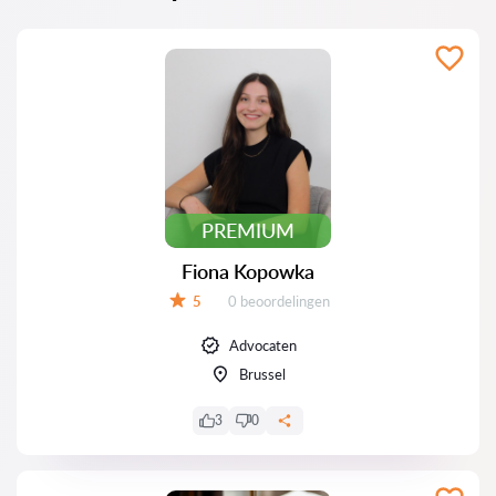
PREMIUM
Fiona Kopowka
Beoordelingen:
5
0 beoordelingen
Beoordeling:
Advocaten
Brussel
3
0