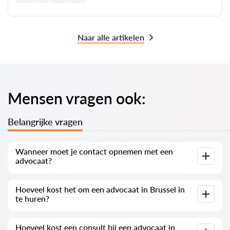
Naar alle artikelen
Mensen vragen ook:
Belangrijke vragen
Wanneer moet je contact opnemen met een
advocaat?
Wanneer moet je contact opnemen met een advocaat?
Hoeveel kost het om een advocaat in Brussel in
Mensen besluiten een advocaat te bezoeken wanneer ze
te huren?
geconfronteerd worden met complexe problemen. Vaak
zoeken cliënten in Brussel professionele hulp wanneer de
zaak al voor de rechtbank of bij een instantie is en niet
De prijzen voor de diensten van advocaten zijn afhankelijk
verloopt zoals gewenst. Nog erger is het als de zaak al
Hoeveel kost een consult bij een advocaat in