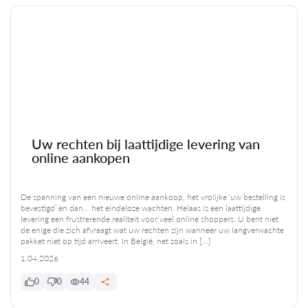
Uw rechten bij laattijdige levering van
online aankopen
De spanning van een nieuwe online aankoop, het vrolijke ‘uw bestelling is
bevestigd’ en dan… het eindeloze wachten. Helaas is een laattijdige
levering een frustrerende realiteit voor veel online shoppers. U bent niet
de enige die zich afvraagt wat uw rechten zijn wanneer uw langverwachte
pakket niet op tijd arriveert. In België, net zoals in […]
1.04.2026
0
0
44