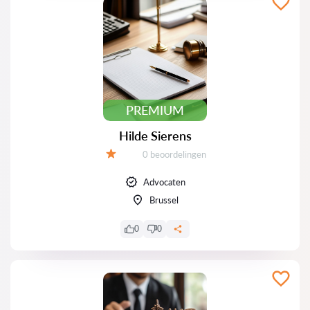
PREMIUM
Hilde Sierens
Beoordelingen:
0 beoordelingen
Beoordeling:
Advocaten
Brussel
0
0