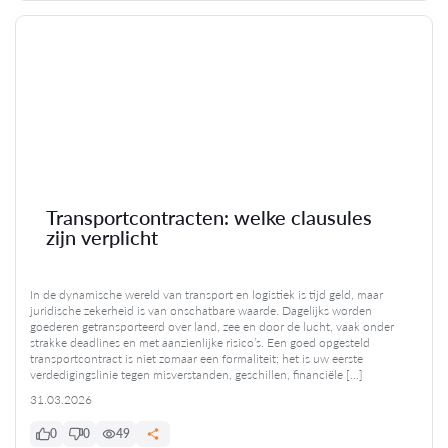
Transportcontracten: welke clausules
zijn verplicht
In de dynamische wereld van transport en logistiek is tijd geld, maar
juridische zekerheid is van onschatbare waarde. Dagelijks worden
goederen getransporteerd over land, zee en door de lucht, vaak onder
strakke deadlines en met aanzienlijke risico’s. Een goed opgesteld
transportcontract is niet zomaar een formaliteit; het is uw eerste
verdedigingslinie tegen misverstanden, geschillen, financiële […]
31.03.2026
0
0
49