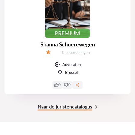
PREMIUM
Shanna Schuerewegen
Beoordelingen:
0 beoordelingen
Beoordeling:
Advocaten
Brussel
0
0
Naar de juristencatalogus