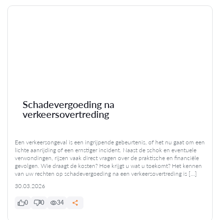
Schadevergoeding na
verkeersovertreding
Een verkeersongeval is een ingrijpende gebeurtenis, of het nu gaat om een
lichte aanrijding of een ernstiger incident. Naast de schok en eventuele
verwondingen, rijzen vaak direct vragen over de praktische en financiële
gevolgen. Wie draagt de kosten? Hoe krijgt u wat u toekomt? Het kennen
van uw rechten op schadevergoeding na een verkeersovertreding is […]
30.03.2026
0
0
34