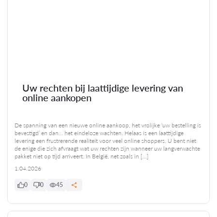
Uw rechten bij laattijdige levering van
online aankopen
De spanning van een nieuwe online aankoop, het vrolijke ‘uw bestelling is
bevestigd’ en dan… het eindeloze wachten. Helaas is een laattijdige
levering een frustrerende realiteit voor veel online shoppers. U bent niet
de enige die zich afvraagt wat uw rechten zijn wanneer uw langverwachte
pakket niet op tijd arriveert. In België, net zoals in […]
1.04.2026
0
0
45