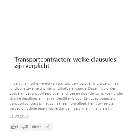
Transportcontracten: welke clausules
zijn verplicht
In de dynamische wereld van transport en logistiek is tijd geld, maar
juridische zekerheid is van onschatbare waarde. Dagelijks worden
goederen getransporteerd over land, zee en door de lucht, vaak onder
strakke deadlines en met aanzienlijke risico’s. Een goed opgesteld
transportcontract is niet zomaar een formaliteit; het is uw eerste
verdedigingslinie tegen misverstanden, geschillen, financiële […]
31.03.2026
0
0
50