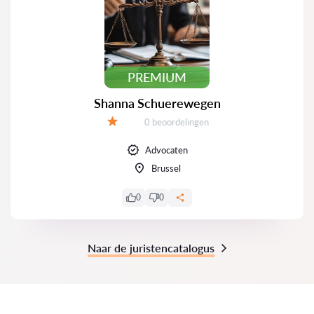
PREMIUM
Shanna Schuerewegen
Beoordelingen:
0 beoordelingen
Beoordeling:
Advocaten
Brussel
0
0
Naar de juristencatalogus