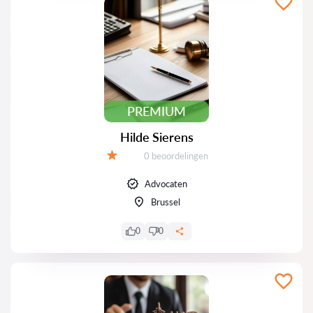
PREMIUM
Hilde Sierens
Beoordelingen:
0 beoordelingen
Beoordeling:
Advocaten
Brussel
0
0