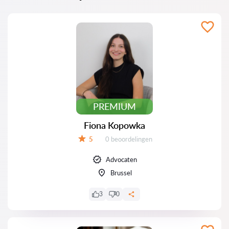
PREMIUM
Fiona Kopowka
Beoordelingen:
5
0 beoordelingen
Beoordeling:
Advocaten
Brussel
3
0