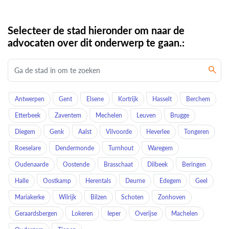
Selecteer de stad hieronder om naar de
advocaten over dit onderwerp te gaan.:
Antwerpen
Gent
Elsene
Kortrijk
Hasselt
Berchem
Etterbeek
Zaventem
Mechelen
Leuven
Brugge
Diegem
Genk
Aalst
Vilvoorde
Heverlee
Tongeren
Roeselare
Dendermonde
Turnhout
Waregem
Oudenaarde
Oostende
Brasschaat
Dilbeek
Beringen
Halle
Oostkamp
Herentals
Deurne
Edegem
Geel
Mariakerke
Wilrijk
Bilzen
Schoten
Zonhoven
Geraardsbergen
Lokeren
Ieper
Overijse
Machelen