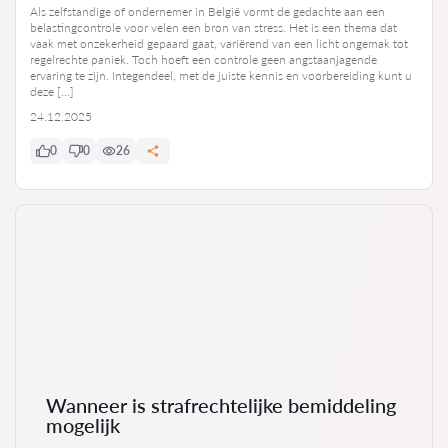
Als zelfstandige of ondernemer in België vormt de gedachte aan een
belastingcontrole voor velen een bron van stress. Het is een thema dat
vaak met onzekerheid gepaard gaat, variërend van een licht ongemak tot
regelrechte paniek. Toch hoeft een controle geen angstaanjagende
ervaring te zijn. Integendeel, met de juiste kennis en voorbereiding kunt u
deze […]
24.12.2025
0
0
26
Wanneer is strafrechtelijke bemiddeling
mogelijk