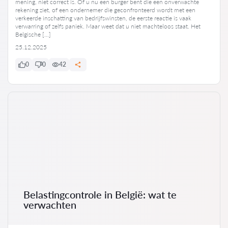
mening, niet correct is. Of u nu een burger bent die een onverwachte
rekening ziet, of een ondernemer die geconfronteerd wordt met een
verkeerde inschatting van bedrijfswinsten, de eerste reactie is vaak
verwarring of zelfs paniek. Maar weet dat u niet machteloos staat. Het
Belgische […]
25.12.2025
0
0
42
Belastingcontrole in België: wat te
verwachten