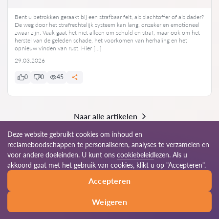
Bent u betrokken geraakt bij een strafbaar feit, als slachtoffer of als dader?
De weg door het strafrechtelijk systeem kan lang, onzeker en emotioneel
zwaar zijn. Vaak gaat het niet alleen om schuld en straf, maar ook om het
herstel van de geleden schade, het voorkomen van herhaling en het
opnieuw vinden van rust. Hier […]
29.03.2026
0
0
45
Naar alle artikelen
Deze website gebruikt cookies om inhoud en
reclameboodschappen te personaliseren, analyses te verzamelen en
voor andere doeleinden. U kunt ons
cookiebeleid
lezen. Als u
© 2026 Advocaten-be.com
akkoord gaat met het gebruik van cookies, klikt u op "Accepteren".
Accepteren
Gebruiksvoorwaarden
Sitemap
Ons wereldwijde netwerk
Weigeren