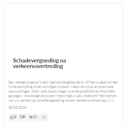
Schadevergoeding na
verkeersovertreding
Een verkeersongeval is een ingrijpende gebeurtenis, of het nu gaat om een
lichte aanrijding of een ernstiger incident. Naast de schok en eventuele
verwondingen, rijzen vaak direct vragen over de praktische en financiële
gevolgen. Wie draagt de kosten? Hoe krijgt u wat u toekomt? Het kennen
van uw rechten op schadevergoeding na een verkeersovertreding is […]
30.03.2026
0
0
33