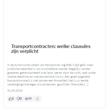
Transportcontracten: welke clausules
zijn verplicht
In de dynamische wereld van transport en logistiek is tijd geld, maar
juridische zekerheid is van onschatbare waarde. Dagelijks worden
goederen getransporteerd over land, zee en door de lucht, vaak onder
strakke deadlines en met aanzienlijke risico’s. Een goed opgesteld
transportcontract is niet zomaar een formaliteit; het is uw eerste
verdedigingslinie tegen misverstanden, geschillen, financiële […]
31.03.2026
0
0
49