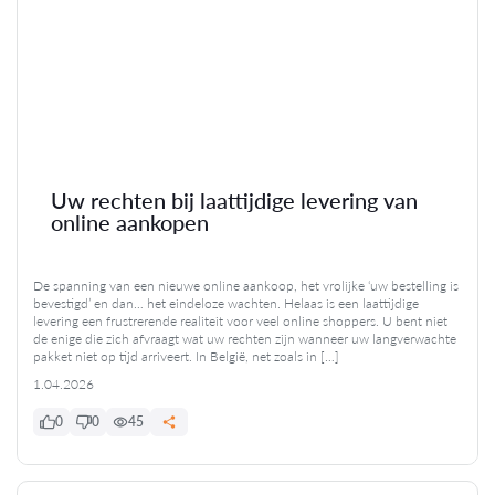
Uw rechten bij laattijdige levering van
online aankopen
De spanning van een nieuwe online aankoop, het vrolijke ‘uw bestelling is
bevestigd’ en dan… het eindeloze wachten. Helaas is een laattijdige
levering een frustrerende realiteit voor veel online shoppers. U bent niet
de enige die zich afvraagt wat uw rechten zijn wanneer uw langverwachte
pakket niet op tijd arriveert. In België, net zoals in […]
1.04.2026
0
0
45