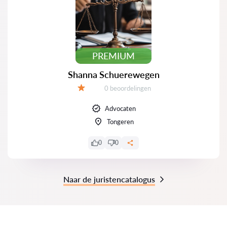
PREMIUM
Shanna Schuerewegen
Beoordelingen:
0 beoordelingen
Beoordeling:
Advocaten
Tongeren
0
0
Naar de juristencatalogus