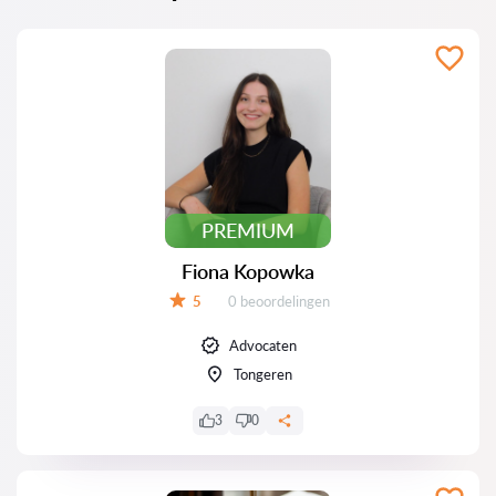
PREMIUM
Fiona Kopowka
Beoordelingen:
5
0 beoordelingen
Beoordeling:
Advocaten
Tongeren
3
0