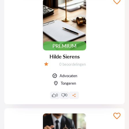
PREMIUM
Hilde Sierens
Beoordelingen:
0 beoordelingen
Beoordeling:
Advocaten
Tongeren
0
0