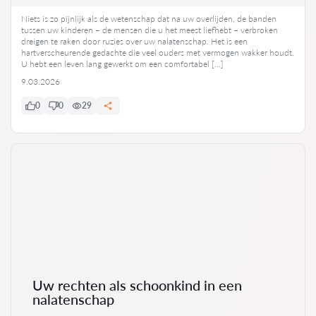
Niets is zo pijnlijk als de wetenschap dat na uw overlijden, de banden
tussen uw kinderen – de mensen die u het meest liefhebt – verbroken
dreigen te raken door ruzies over uw nalatenschap. Het is een
hartverscheurende gedachte die veel ouders met vermogen wakker houdt.
U hebt een leven lang gewerkt om een comfortabel […]
9.03.2026
0
0
29
Uw rechten als schoonkind in een
nalatenschap