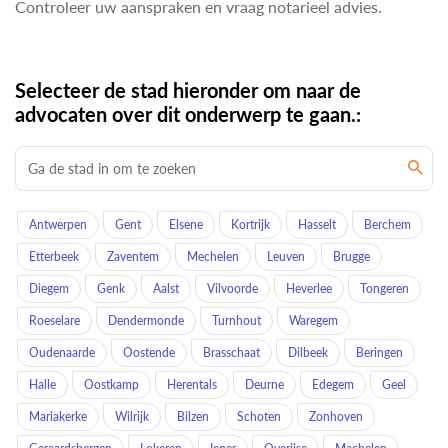
Controleer uw aanspraken en vraag notarieel advies.
Selecteer de stad hieronder om naar de
advocaten over dit onderwerp te gaan.:
Antwerpen
Gent
Elsene
Kortrijk
Hasselt
Berchem
Etterbeek
Zaventem
Mechelen
Leuven
Brugge
Diegem
Genk
Aalst
Vilvoorde
Heverlee
Tongeren
Roeselare
Dendermonde
Turnhout
Waregem
Oudenaarde
Oostende
Brasschaat
Dilbeek
Beringen
Halle
Oostkamp
Herentals
Deurne
Edegem
Geel
Mariakerke
Wilrijk
Bilzen
Schoten
Zonhoven