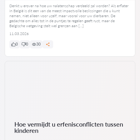
Denkt u erover na hoe uw nalatenschap verdeeld zal worden? Als erflater
in België is dit een van de meest impactvolle beslissingen die u kunt
nemen, niet alleen voor uzelf, maar vooral voor uw dierbaren. De
gedachte om alles tot in de puntjes te regelen geeft rust, maar de
Belgische wetgeving stelt wel grenzen aan […]
11.03.2026
0
0
30
Hoe vermijdt u erfenisconflicten tussen
kinderen