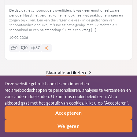
De dag dat je schoonouders overlijden, is vaak een emotioneel zware
periode. Naast het verdriet komen er ook heel wat praktische vragen en
zorgen bij kijken. Een van die vragen die vaak in de gedachten van
schoonfamilies opduikt, is: “Hoe zit het eigenlijk met uw rechten als
schoonkind in een nalatenschap?” Het is een vraag […]
10.02.2026
0
0
37
Naar alle artikelen
Deze website gebruikt cookies om inhoud en
reclameboodschappen te personaliseren, analyses te verzamelen en
voor andere doeleinden. U kunt ons
cookiebeleid
lezen. Als u
© 2026 Advocaten-be.com
akkoord gaat met het gebruik van cookies, klikt u op "Accepteren".
Accepteren
Gebruiksvoorwaarden
Sitemap
Ons wereldwijde netwerk
Weigeren