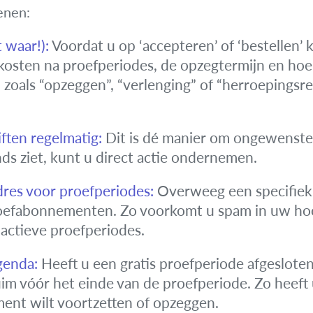
enen:
 waar!):
Voordat u op ‘accepteren’ of ‘bestellen’ k
 kosten na proefperiodes, de opzegtermijn en ho
oals “opzeggen”, “verlenging” of “herroepingsrech
ften regelmatig:
Dit is dé manier om ongewenste a
nds ziet, kunt u direct actie ondernemen.
dres voor proefperiodes:
Overweeg een specifiek 
roefabonnementen. Zo voorkomt u spam in uw hoo
 actieve proefperiodes.
genda:
Heeft u een gratis proefperiode afgesloten
ruim vóór het einde van de proefperiode. Zo heeft
ment wilt voortzetten of opzeggen.