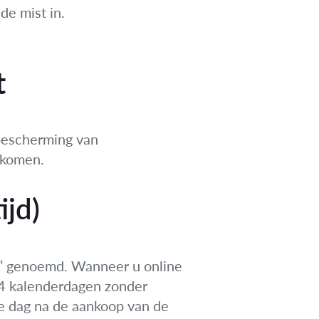
de mist in.
t
 bescherming van
rkomen.
ijd)
n” genoemd. Wanneer u online
14 kalenderdagen zonder
de dag na de aankoop van de