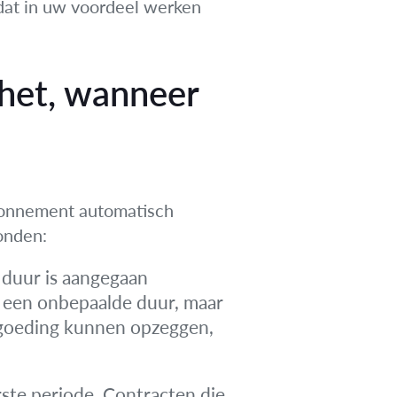
 dat in uw voordeel werken
het, wanneer
bonnement automatisch
bonden:
 duur is aangegaan
r een onbepaalde duur, maar
goeding kunnen opzeggen,
ste periode. Contracten die