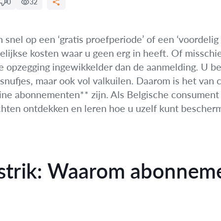
0
32
n snel op een ‘gratis proefperiode’ of een ‘voordeli
delijkse kosten waar u geen erg in heeft. Of missc
de opzegging ingewikkelder dan de aanmelding. U be
 snufjes, maar ook vol valkuilen. Daarom is het van 
ine abonnementen** zijn. Als Belgische consument s
chten ontdekken en leren hoe u uzelf kunt besche
alstrik: Waarom abonneme