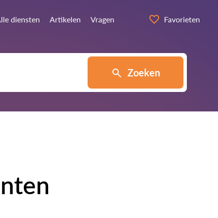
lle diensten
Artikelen
Vragen
Favorieten
Zoeken
enten