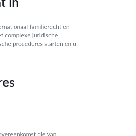
t in
ernationaal familierecht en
et complexe juridische
ische procedures starten en u
res
 overeenkomst die van