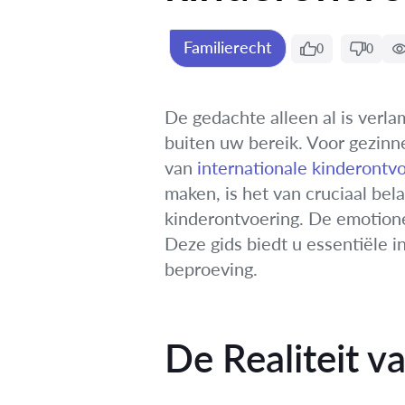
Familierecht
0
0
De gedachte alleen al is verl
buiten uw bereik. Voor gezinne
van
internationale kinderontv
maken, is het van cruciaal bel
kinderontvoering. De emotione
Deze gids biedt u essentiële i
beproeving.
De Realiteit v