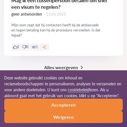
Mag ik een tussenpersoon betalen om snel
een visum te regelen?
geen antwoorden
13.01.2025
Mijn oom zegt dat hij contacten heeft bij de ambassade
en tegen betaling kan hij de procedure versnellen. Is dat
legaal?
0
0
5
Alles weergeven
Deze website gebruikt cookies om inhoud en
reclameboodschappen te personaliseren, analyses te verzamelen en
voor andere doeleinden. U kunt ons
cookiebeleid
lezen. Als u
© 2026 Advocaten-be.com
akkoord gaat met het gebruik van cookies, klikt u op "Accepteren".
Accepteren
Gebruiksvoorwaarden
Sitemap
Ons wereldwijde netwerk
Weigeren