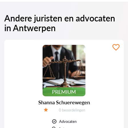
Andere juristen en advocaten
in Antwerpen
PREMIUM
Shanna Schuerewegen
Beoordelingen:
0 beoordelingen
Beoordeling:
Advocaten