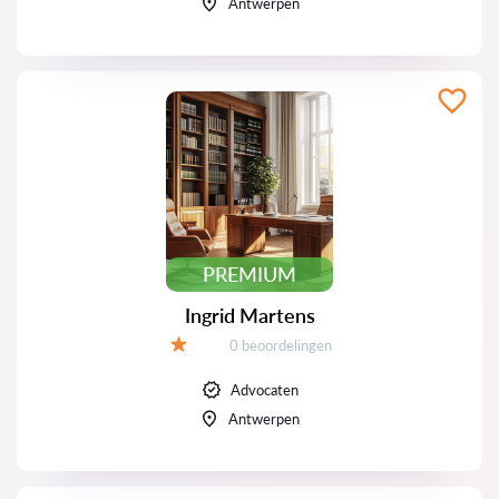
Antwerpen
PREMIUM
Ingrid Martens
Beoordelingen:
0 beoordelingen
Beoordeling:
Advocaten
Antwerpen