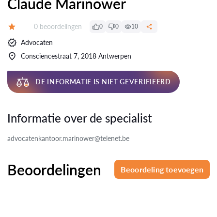
Claude Marinower
Beoordelingen:
0 beoordelingen
0
0
10
Beoordeling:
Advocaten
Consciencestraat 7, 2018 Antwerpen
DE INFORMATIE IS NIET GEVERIFIEERD
Informatie over de specialist
advocatenkantoor.marinower@telenet.be
Beoordelingen
Beoordeling toevoegen