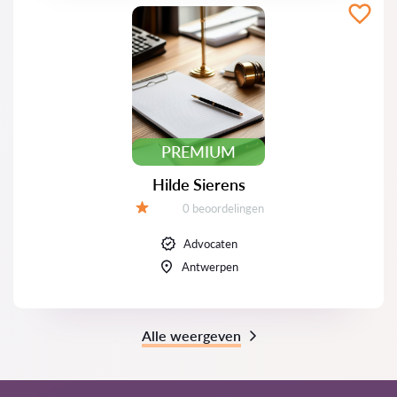
PREMIUM
Hilde Sierens
Beoordelingen:
0 beoordelingen
Beoordeling:
Advocaten
Antwerpen
Alle weergeven