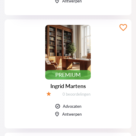
Antwerpen
PREMIUM
Ingrid Martens
Beoordelingen:
0 beoordelingen
Beoordeling:
Advocaten
Antwerpen