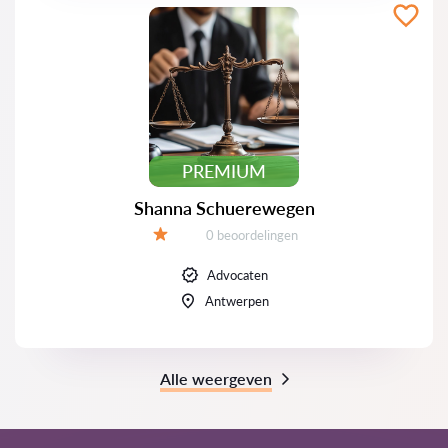
PREMIUM
Shanna Schuerewegen
Beoordelingen:
0 beoordelingen
Beoordeling:
Advocaten
Antwerpen
Alle weergeven