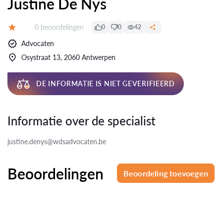
Justine De Nys
Beoordelingen:
0 beoordelingen
0
0
42
Beoordeling:
Advocaten
Osystraat 13, 2060 Antwerpen
DE INFORMATIE IS NIET GEVERIFIEERD
Informatie over de specialist
justine.denys@wdsadvocaten.be
Beoordelingen
Beoordeling toevoegen