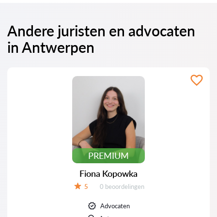
Andere juristen en advocaten
in Antwerpen
PREMIUM
Fiona Kopowka
Beoordelingen:
5
0 beoordelingen
Beoordeling:
Advocaten