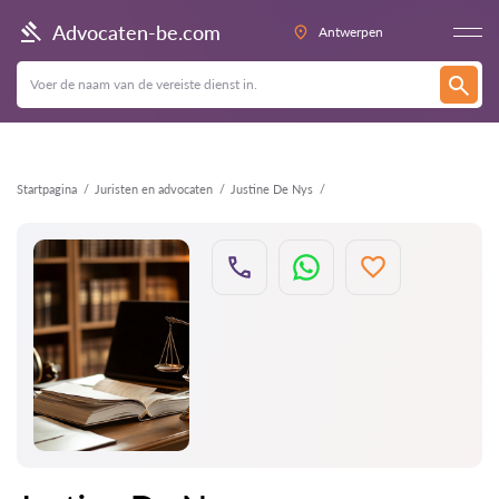
Terug
Advocaten-be.com
Antwerpen
Startpagina
Juristen en advocaten
Justine De Nys