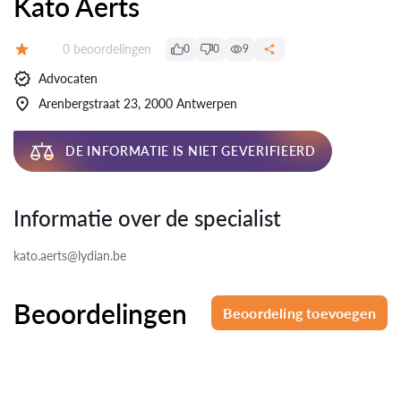
Kato Aerts
Beoordelingen:
0 beoordelingen
0
0
9
Beoordeling:
Advocaten
Arenbergstraat 23, 2000 Antwerpen
DE INFORMATIE IS NIET GEVERIFIEERD
Informatie over de specialist
kato.aerts@lydian.be
Beoordelingen
Beoordeling toevoegen