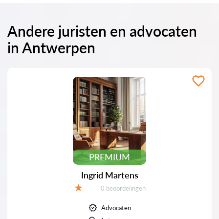
Andere juristen en advocaten
in Antwerpen
PREMIUM
Ingrid Martens
Beoordelingen:
0 beoordelingen
Beoordeling:
Advocaten