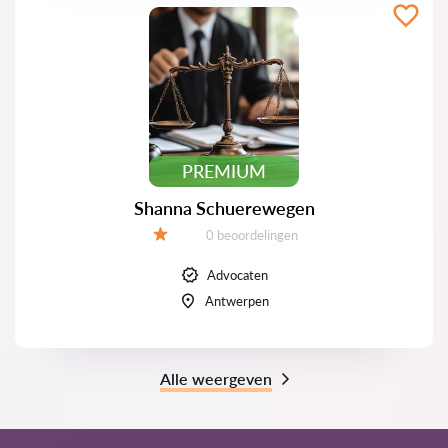
PREMIUM
Shanna Schuerewegen
Beoordelingen:
0 beoordelingen
Beoordeling:
Advocaten
Antwerpen
Alle weergeven