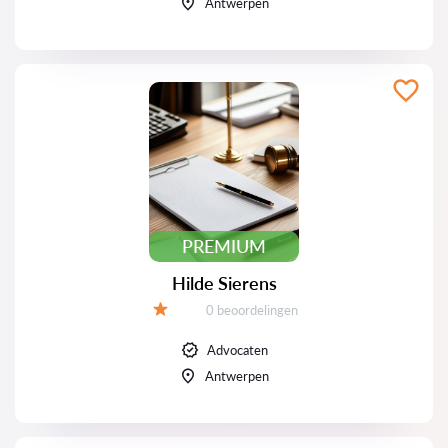
Antwerpen
PREMIUM
Hilde Sierens
Beoordelingen:
0 beoordelingen
Beoordeling:
Advocaten
Antwerpen