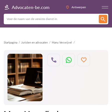
Terug
Advocaten-be.com
Antwerpen
Startpagina
Juristen en advocaten
Manu Verswijvel