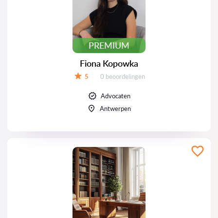
PREMIUM
Fiona Kopowka
Beoordelingen:
5
0 beoordelingen
Beoordeling:
Advocaten
Antwerpen