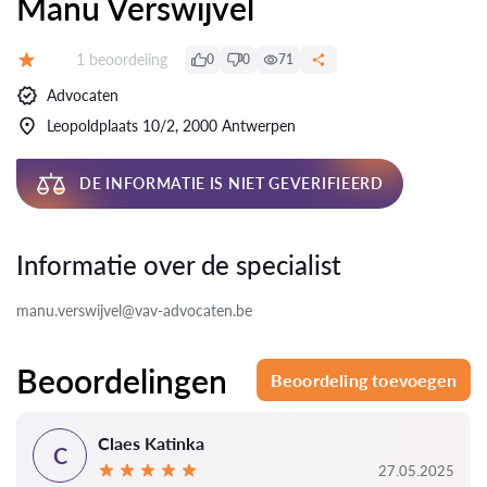
Manu Verswijvel
Beoordelingen:
1 beoordeling
0
0
71
Beoordeling:
Advocaten
Leopoldplaats 10/2, 2000 Antwerpen
DE INFORMATIE IS NIET GEVERIFIEERD
Informatie over de specialist
manu.verswijvel@vav-advocaten.be
Beoordelingen
Beoordeling toevoegen
Claes Katinka
C
27.05.2025