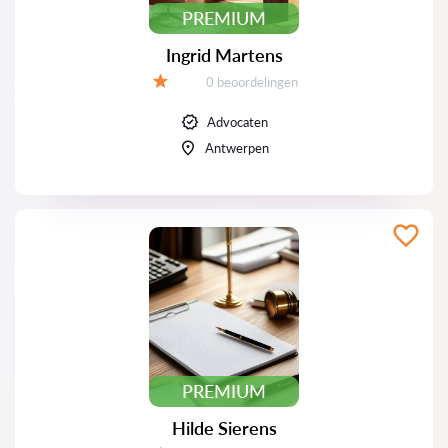
PREMIUM
Ingrid Martens
Beoordelingen:
0 beoordelingen
Beoordeling:
Advocaten
Antwerpen
PREMIUM
Hilde Sierens