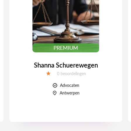
PREMIUM
Shanna Schuerewegen
Beoordelingen:
0 beoordelingen
Beoordeling:
Advocaten
Antwerpen