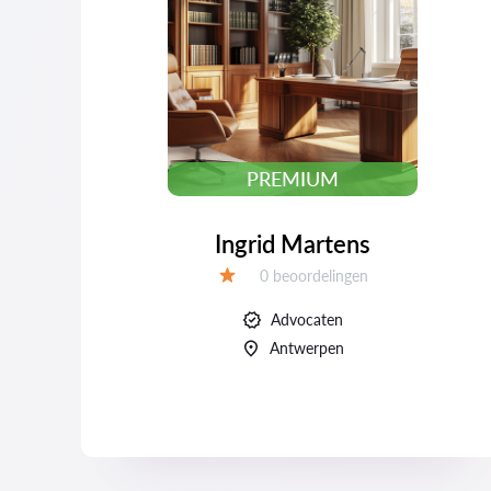
PREMIUM
Ingrid Martens
Beoordelingen:
0 beoordelingen
Beoordeling:
Advocaten
Antwerpen