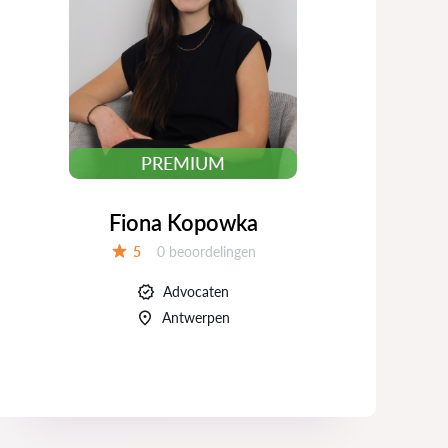
PREMIUM
Fiona Kopowka
Beoordelingen:
5
0 beoordelingen
Beoordeling:
Advocaten
Antwerpen