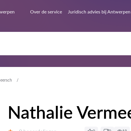
werpen
Over de service
Juridisch advies bij Antwerpen
meersch
Nathalie Verme
Beoordelingen: