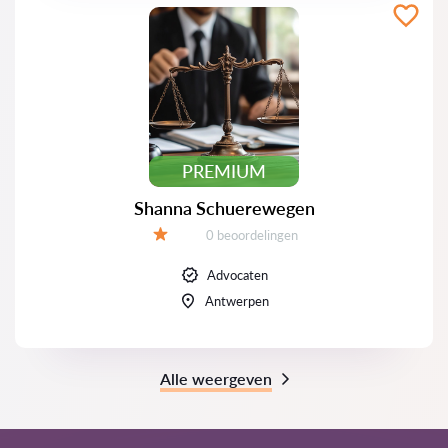
PREMIUM
Shanna Schuerewegen
Beoordelingen:
0 beoordelingen
Beoordeling:
Advocaten
Antwerpen
Alle weergeven