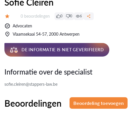
Sofie Cleiren
Beoordelingen:
0 beoordelingen
0
0
6
Beoordeling:
Advocaten
Vlaamsekaai 54-57, 2000 Antwerpen
DE INFORMATIE IS NIET GEVERIFIEERD
Informatie over de specialist
sofie.cleiren@stappers-law.be
Beoordelingen
Beoordeling toevoegen