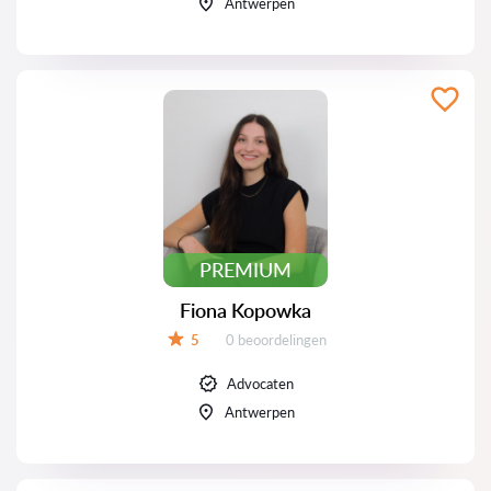
Antwerpen
PREMIUM
Fiona Kopowka
Beoordelingen:
5
0 beoordelingen
Beoordeling:
Advocaten
Antwerpen