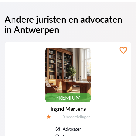
Andere juristen en advocaten
in Antwerpen
PREMIUM
Ingrid Martens
Beoordelingen:
0 beoordelingen
Beoordeling:
Advocaten