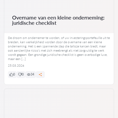
Overname van een kleine onderneming:
juridische checklist
De droom om ondernemer te worden, of uw investeringsportefeuille uit te
breiden, kan werkelijkheid worden door de overname van een kleine
onderneming. Het is een spannende stap die talloze kansen biedt, maar
ook aanzienlijke risico’s met zich meebrengt als niet zorgvuldig te werk
wordt gegaan. Een grondige juridische checklist is geen overbodige luxe,
maar een […]
25.03.2026
0
0
34