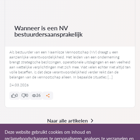
Wanneer is een NV
bestuurdersaansprakelijk
Als bestuurder van een Naamloze Vennootschap (NV) draagt u een
aanzienlijke verantwoordelijkheid. Het leiden van een onderneming
brengt strategische beslissingen, operationele uitdagingen en een veelheid
aan wettelijke verplichtingen met zich mee. Wat velen echter niet altijd ten
volle beseffen, is dat deze verantwoordelijkheid verder reikt dan de
belangen van de vennootschap alleen. In bepaalde situaties […]
24.03.2026
0
0
26
Naar alle artikelen
Deze website gebruikt cookies om inhoud en
reclameboodschappen te personaliseren, analyses te verzamelen en