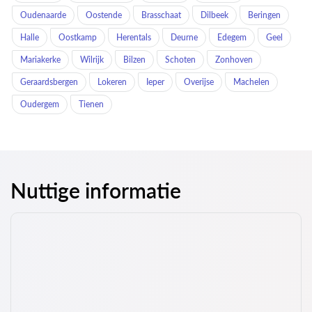
Oudenaarde
Oostende
Brasschaat
Dilbeek
Beringen
Halle
Oostkamp
Herentals
Deurne
Edegem
Geel
Mariakerke
Wilrijk
Bilzen
Schoten
Zonhoven
Geraardsbergen
Lokeren
Ieper
Overijse
Machelen
Oudergem
Tienen
Nuttige informatie