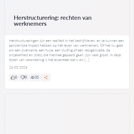
Herstructurering: rechten van
werknemers
Herstructureringen zijn een realiteit in het bedrijfsleven, en ze kunnen een
aanzienlijke impact hebben op het leven van werknemers. Of het nu gaat
om een overname, een fusie, een sluiting of een reorganisatie, de
onzekerheid en stress die hiermee gepaard gaan, zijn vaak groot. In deze
tijden van verandering is het essentieel dat u als […]
26.03.2026
0
0
35