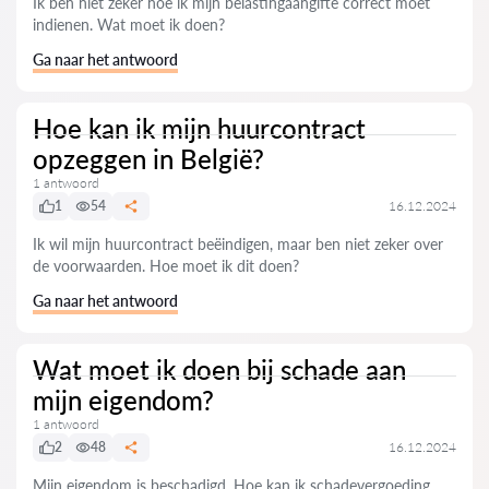
Ik ben niet zeker hoe ik mijn belastingaangifte correct moet
indienen. Wat moet ik doen?
Ga naar het antwoord
Hoe kan ik mijn huurcontract
opzeggen in België?
1 antwoord
1
54
16.12.2024
Ik wil mijn huurcontract beëindigen, maar ben niet zeker over
de voorwaarden. Hoe moet ik dit doen?
Ga naar het antwoord
Wat moet ik doen bij schade aan
mijn eigendom?
1 antwoord
2
48
16.12.2024
Mijn eigendom is beschadigd. Hoe kan ik schadevergoeding