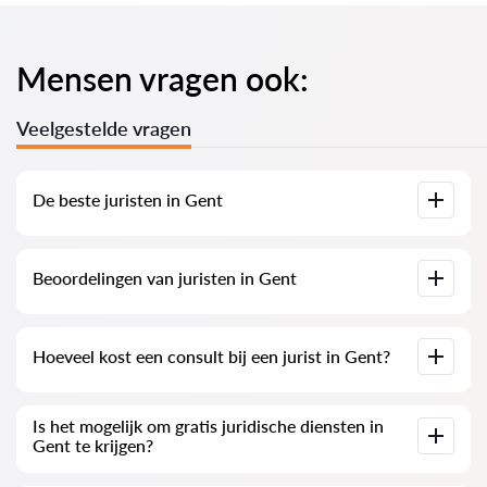
Mensen vragen ook:
Veelgestelde vragen
De beste juristen in Gent
Wij hebben een lijst samengesteld van de beste juristen in
Beoordelingen van juristen in Gent
Gent met volledige informatie. Prijzen, beoordelingen,
telefoonnummers en adressen.
Op onze service zijn echte beoordelingen van juristen
Hoeveel kost een consult bij een jurist in Gent?
verzameld. We verwijderen geen negatieve beoordelingen en
er is geen mogelijkheid om deze te manipuleren.
De consultatie van juristen in Gent begint bij 140 EUR en
Is het mogelijk om gratis juridische diensten in
kan hoger zijn (de prijzen kunnen variëren afhankelijk van de
Gent te krijgen?
complexiteit van de vraag en de vorm van het antwoord).