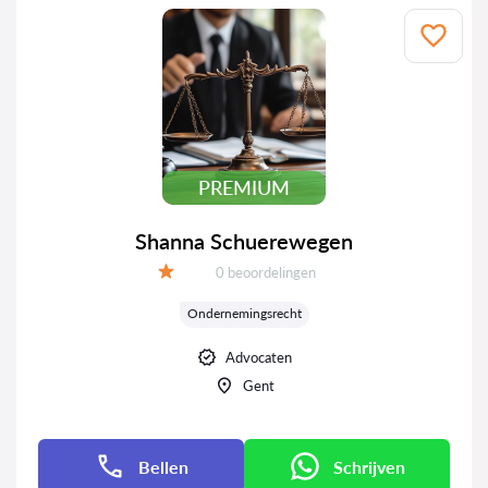
PREMIUM
Shanna Schuerewegen
Beoordelingen:
0 beoordelingen
Beoordeling:
Ondernemingsrecht
Advocaten
Gent
Bellen
Schrijven