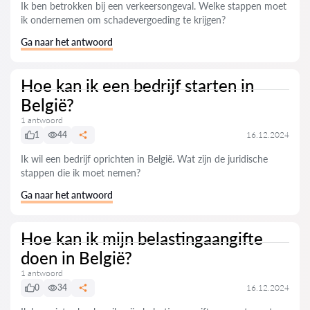
Ik ben betrokken bij een verkeersongeval. Welke stappen moet
ik ondernemen om schadevergoeding te krijgen?
Ga naar het antwoord
Hoe kan ik een bedrijf starten in
België?
1 antwoord
1
44
16.12.2024
Ik wil een bedrijf oprichten in België. Wat zijn de juridische
stappen die ik moet nemen?
Ga naar het antwoord
Hoe kan ik mijn belastingaangifte
doen in België?
1 antwoord
0
34
16.12.2024