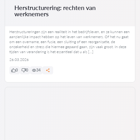
Herstructurering: rechten van
werknemers
Herstructureringen zijn een realiteit in het bedrijfsleven, en ze kunnen een
aanzienlijke impact hebben op het leven van werknemers. Of het nu gaat
om een overname, een fusie, een sluiting of een reorganisatie, de
onzekerheid en stress die hiermee gepaard gaan, zijn vaak groot. In deze
tijden van verandering is het essentieel dat u als […]
26.03.2026
0
0
34