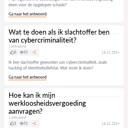
eisen voor de opgelopen schade?
Ga naar het antwoord
Wat te doen als ik slachtoffer ben
van cybercriminaliteit?
1 antwoord
0
55
16.12.2024
Ik ben slachtoffer geworden van cybercriminaliteit, zoals
hacking of identiteitsdiefstal. Wat moet ik doen?
Ga naar het antwoord
Hoe kan ik mijn
werkloosheidsvergoeding
aanvragen?
1 antwoord
1
51
16.12.2024