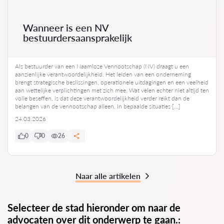
Wanneer is een NV
bestuurdersaansprakelijk
Als bestuurder van een Naamloze Vennootschap (NV) draagt u een
aanzienlijke verantwoordelijkheid. Het leiden van een onderneming
brengt strategische beslissingen, operationele uitdagingen en een veelheid
aan wettelijke verplichtingen met zich mee. Wat velen echter niet altijd ten
volle beseffen, is dat deze verantwoordelijkheid verder reikt dan de
belangen van de vennootschap alleen. In bepaalde situaties […]
24.03.2026
0
0
26
Naar alle artikelen
Selecteer de stad hieronder om naar de
advocaten over dit onderwerp te gaan.: