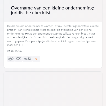
Overname van een kleine onderneming:
juridische checklist
De droom om ondernemer te worden, of uw investeringsportefeuille uit te
breiden, kan werkelijkheid worden door de overname van een kleine
onderneming. Het is een spannende stap die talloze kansen biedt, maar
ook aanzienlijke risico’s met zich meebrengt als niet zorgvuldig te werk
wordt gegaan. Een grondige juridische checklist is geen overbodige luxe,
maar een […]
25.03.2026
0
0
33