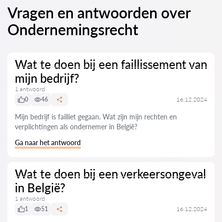
Vragen en antwoorden over
Ondernemingsrecht
Wat te doen bij een faillissement van
mijn bedrijf?
1 antwoord
0
46
16.12.2024
Mijn bedrijf is failliet gegaan. Wat zijn mijn rechten en
verplichtingen als ondernemer in België?
Ga naar het antwoord
Wat te doen bij een verkeersongeval
in België?
1 antwoord
1
51
16.12.2024