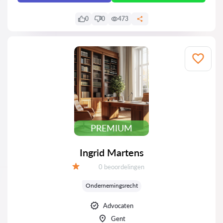
0
0
473
PREMIUM
Ingrid Martens
Beoordelingen:
0 beoordelingen
Beoordeling:
Ondernemingsrecht
Advocaten
Gent