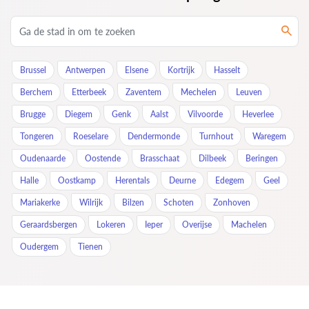
Brussel
Antwerpen
Elsene
Kortrijk
Hasselt
Berchem
Etterbeek
Zaventem
Mechelen
Leuven
Brugge
Diegem
Genk
Aalst
Vilvoorde
Heverlee
Tongeren
Roeselare
Dendermonde
Turnhout
Waregem
Oudenaarde
Oostende
Brasschaat
Dilbeek
Beringen
Halle
Oostkamp
Herentals
Deurne
Edegem
Geel
Mariakerke
Wilrijk
Bilzen
Schoten
Zonhoven
Geraardsbergen
Lokeren
Ieper
Overijse
Machelen
Oudergem
Tienen