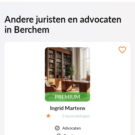
Andere juristen en advocaten
in Berchem
PREMIUM
Ingrid Martens
Beoordelingen:
0 beoordelingen
Beoordeling:
Advocaten