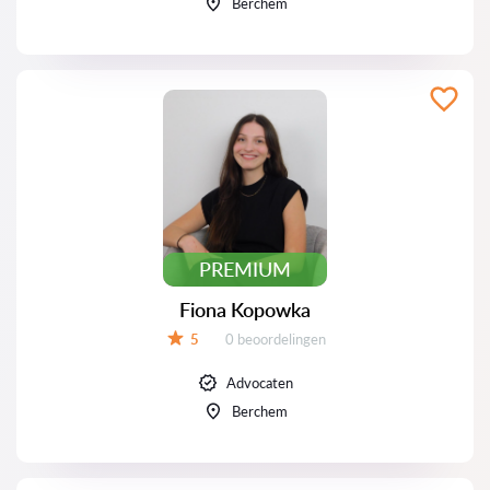
Berchem
PREMIUM
Fiona Kopowka
Beoordelingen:
5
0 beoordelingen
Beoordeling:
Advocaten
Berchem