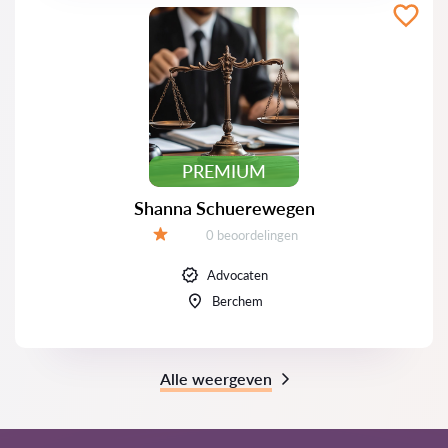
PREMIUM
Shanna Schuerewegen
Beoordelingen:
0 beoordelingen
Beoordeling:
Advocaten
Berchem
Alle weergeven