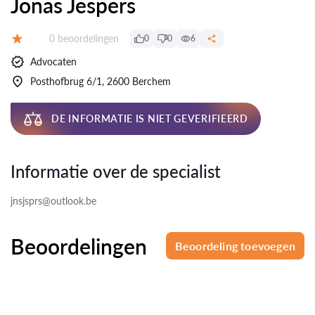
Jonas Jespers
Beoordelingen:
0 beoordelingen
0
0
6
Beoordeling:
Advocaten
Posthofbrug 6/1, 2600 Berchem
DE INFORMATIE IS NIET GEVERIFIEERD
Informatie over de specialist
jnsjsprs@outlook.be
Beoordelingen
Beoordeling toevoegen