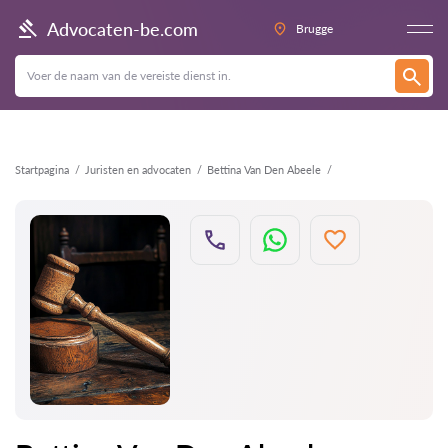
Terug
Advocaten-be.com
Brugge
Startpagina
Juristen en advocaten
Bettina Van Den Abeele