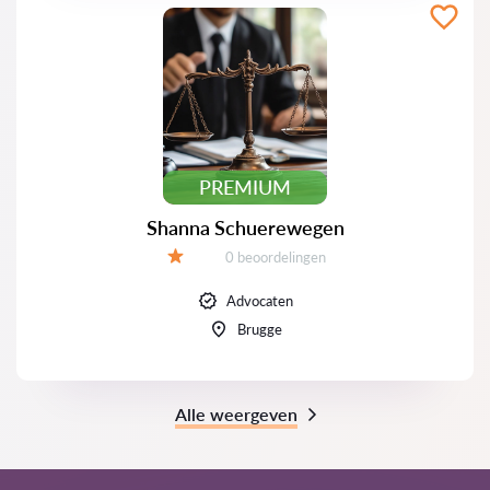
PREMIUM
Shanna Schuerewegen
Beoordelingen:
0 beoordelingen
Beoordeling:
Advocaten
Brugge
Alle weergeven