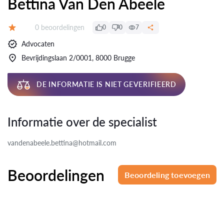
Bettina Van Den Abeele
Beoordelingen:
0 beoordelingen
0
0
7
Beoordeling:
Advocaten
Bevrijdingslaan 2/0001, 8000 Brugge
DE INFORMATIE IS NIET GEVERIFIEERD
Informatie over de specialist
vandenabeele.bettina@hotmail.com
Beoordelingen
Beoordeling toevoegen