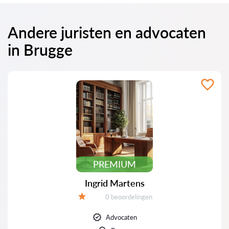
Andere juristen en advocaten
in Brugge
PREMIUM
Ingrid Martens
Beoordelingen:
0 beoordelingen
Beoordeling:
Advocaten