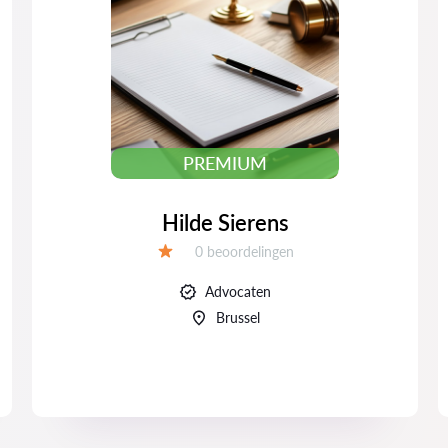
PREMIUM
Hilde Sierens
Beoordelingen:
0 beoordelingen
Beoordeling:
Advocaten
Brussel