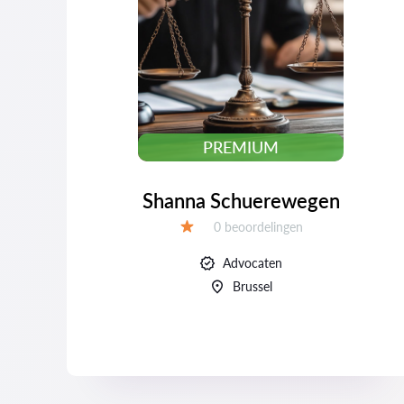
PREMIUM
Shanna Schuerewegen
Beoordelingen:
0 beoordelingen
Beoordeling:
Advocaten
Brussel