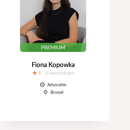
PREMIUM
Fiona Kopowka
Beoordelingen:
5
0 beoordelingen
Beoordeling:
Advocaten
Brussel