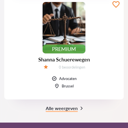
PREMIUM
Shanna Schuerewegen
Beoordelingen:
0 beoordelingen
Beoordeling:
Advocaten
Brussel
Alle weergeven