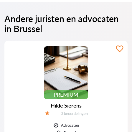
Andere juristen en advocaten
in Brussel
PREMIUM
Hilde Sierens
Beoordelingen:
0 beoordelingen
Beoordeling:
Advocaten