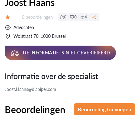
Joost Haans
Beoordelingen:
0 beoordelingen
0
0
4
Beoordeling:
Advocaten
Wolstraat 70, 1000 Brussel
DE INFORMATIE IS NIET GEVERIFIEERD
Informatie over de specialist
Joost.Haans@dlapiper.com
Beoordelingen
Beoordeling toevoegen