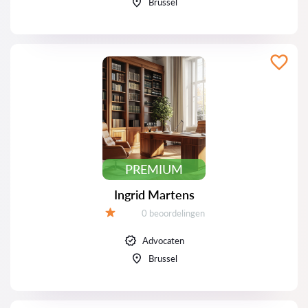
Brussel
PREMIUM
Ingrid Martens
Beoordelingen:
0 beoordelingen
Beoordeling:
Advocaten
Brussel