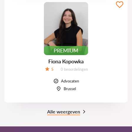
PREMIUM
Fiona Kopowka
Beoordelingen:
5
0 beoordelingen
Beoordeling:
Advocaten
Brussel
Alle weergeven