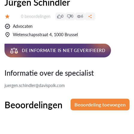
Jürgen Schindler
Beoordelingen:
0 beoordelingen
0
0
6
Beoordeling:
Advocaten
Wetenschapsstraat 4, 1000 Brussel
DE INFORMATIE IS NIET GEVERIFIEERD
Informatie over de specialist
juergen.schindler@davispolk.com
Beoordelingen
Beoordeling toevoegen