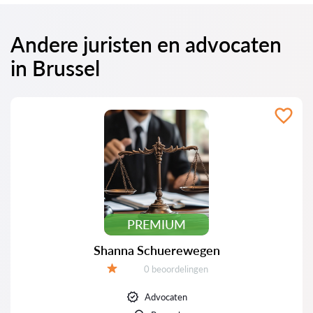
Andere juristen en advocaten
in Brussel
PREMIUM
Shanna Schuerewegen
Beoordelingen:
0 beoordelingen
Beoordeling:
Advocaten