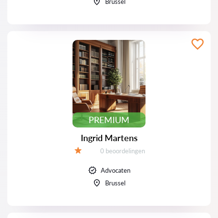
Brussel
PREMIUM
Ingrid Martens
Beoordelingen:
0 beoordelingen
Beoordeling:
Advocaten
Brussel