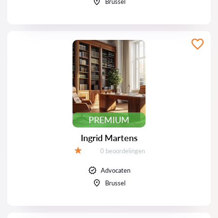
Brussel
PREMIUM
Ingrid Martens
Beoordelingen:
0 beoordelingen
Beoordeling:
Advocaten
Brussel