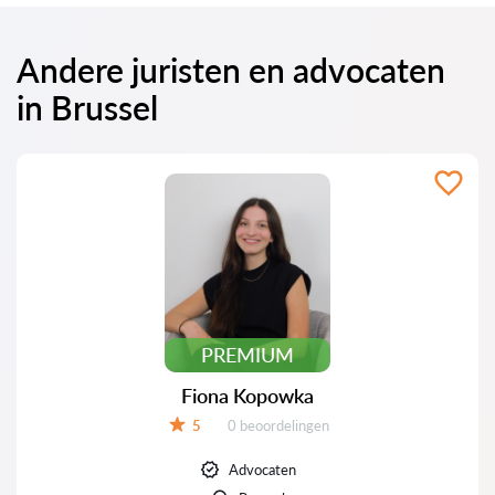
Andere juristen en advocaten
in Brussel
PREMIUM
Fiona Kopowka
Beoordelingen:
5
0 beoordelingen
Beoordeling:
Advocaten