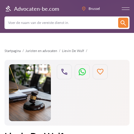
Terug
Advocaten-be.com
Brussel
Startpagina
Juristen en advocaten
Lievin De Wulf