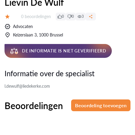
Lievin De Wulf
Beoordelingen:
0 beoordelingen
0
0
3
Beoordeling:
Advocaten
Keizerslaan 3, 1000 Brussel
DE INFORMATIE IS NIET GEVERIFIEERD
Informatie over de specialist
l.dewulf@liedekerke.com
Beoordelingen
Beoordeling toevoegen