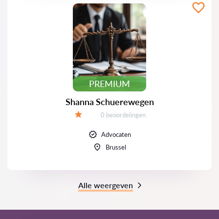
PREMIUM
Shanna Schuerewegen
Beoordelingen:
0 beoordelingen
Beoordeling:
Advocaten
Brussel
Alle weergeven