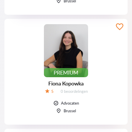
Brussel
PREMIUM
Fiona Kopowka
Beoordelingen:
5
0 beoordelingen
Beoordeling:
Advocaten
Brussel