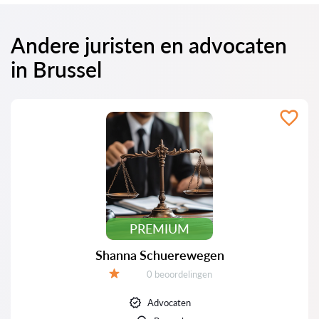
Andere juristen en advocaten
in Brussel
PREMIUM
Shanna Schuerewegen
Beoordelingen:
0 beoordelingen
Beoordeling:
Advocaten