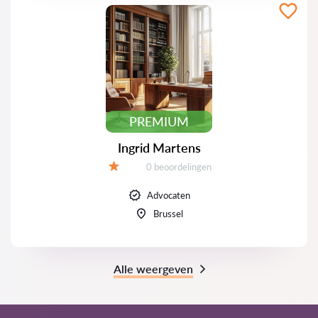
PREMIUM
Ingrid Martens
Beoordelingen:
0 beoordelingen
Beoordeling:
Advocaten
Brussel
Alle weergeven