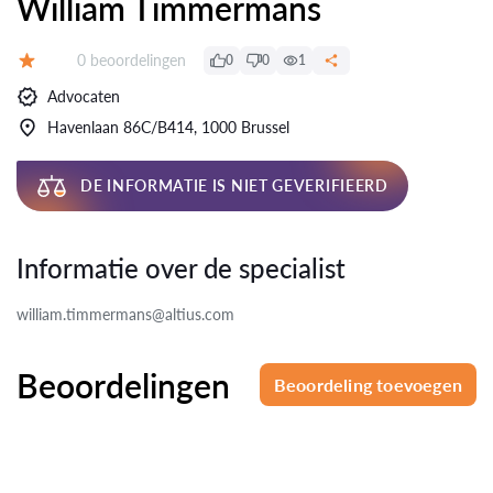
William Timmermans
Beoordelingen:
0 beoordelingen
0
0
1
Beoordeling:
Advocaten
Havenlaan 86C/B414, 1000 Brussel
DE INFORMATIE IS NIET GEVERIFIEERD
Informatie over de specialist
william.timmermans@altius.com
Beoordelingen
Beoordeling toevoegen