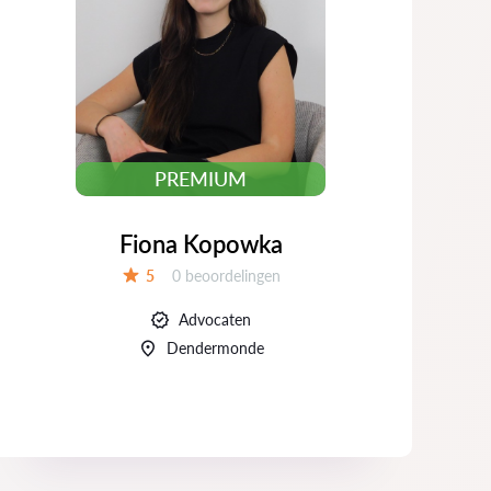
PREMIUM
Fiona Kopowka
Beoordelingen:
5
0 beoordelingen
Beoordeling:
Advocaten
Dendermonde