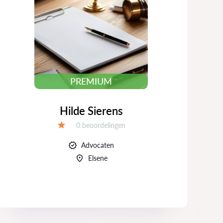
PREMIUM
Hilde Sierens
Beoordelingen:
0 beoordelingen
Beoordeling:
Advocaten
Elsene