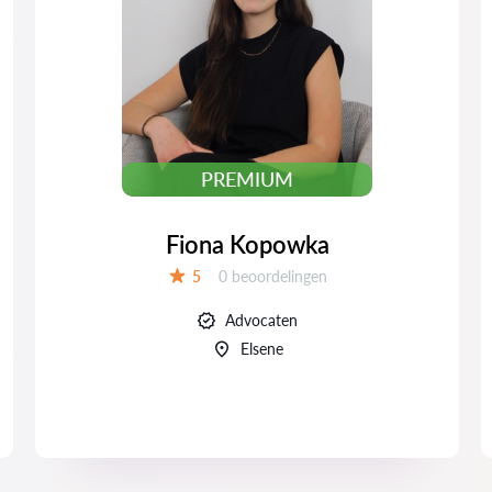
PREMIUM
Fiona Kopowka
Beoordelingen:
5
0 beoordelingen
Beoordeling:
Advocaten
Elsene