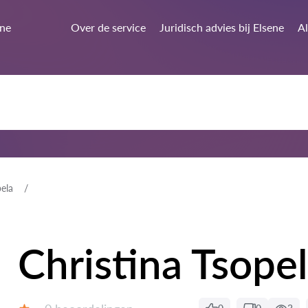
ene
Over de service
Juridisch advies bij Elsene
Al
pela
Christina Tsope
Beoordelingen: