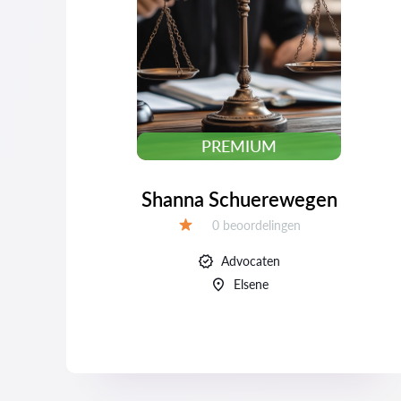
PREMIUM
Shanna Schuerewegen
Beoordelingen:
0 beoordelingen
Beoordeling:
Advocaten
Elsene