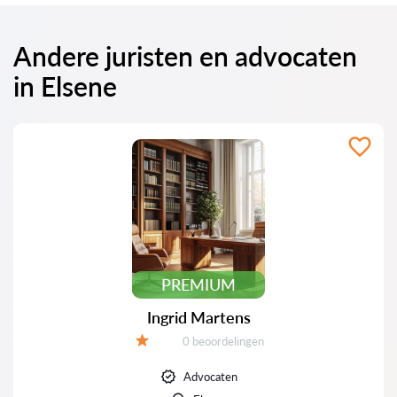
Andere juristen en advocaten
in Elsene
PREMIUM
Ingrid Martens
Beoordelingen:
0 beoordelingen
Beoordeling:
Advocaten