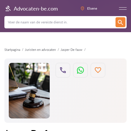
Terug
Advocaten-be.com
Elsene
Startpagina
Juristen en advocaten
Jasper De fauw