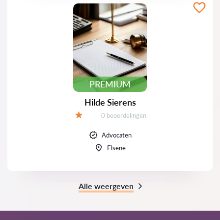
PREMIUM
Hilde Sierens
Beoordelingen:
0 beoordelingen
Beoordeling:
Advocaten
Elsene
Alle weergeven