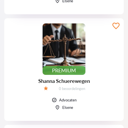
Elsene
PREMIUM
Shanna Schuerewegen
Beoordelingen:
0 beoordelingen
Beoordeling:
Advocaten
Elsene