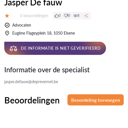
Jasper De fauw
Beoordelingen:
0 beoordelingen
0
0
8
Beoordeling:
Advocaten
Eugène Flageyplein 18, 1050 Elsene
DE INFORMATIE IS NIET GEVERIFIEERD
Informatie over de specialist
jasper.defauw@deprevernet.be
Beoordelingen
Beoordeling toevoegen