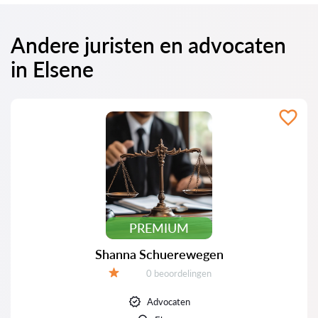
Andere juristen en advocaten
in Elsene
PREMIUM
Shanna Schuerewegen
Beoordelingen:
0 beoordelingen
Beoordeling:
Advocaten