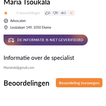
Maria Tsoukala
Beoordelingen:
0 beoordelingen
0
0
2
Beoordeling:
Advocaten
Louizalaan 149, 1050 Elsene
DE INFORMATIE IS NIET GEVERIFIEERD
Informatie over de specialist
Mariatskl@gmail.com
Beoordelingen
Beoordeling toevoegen