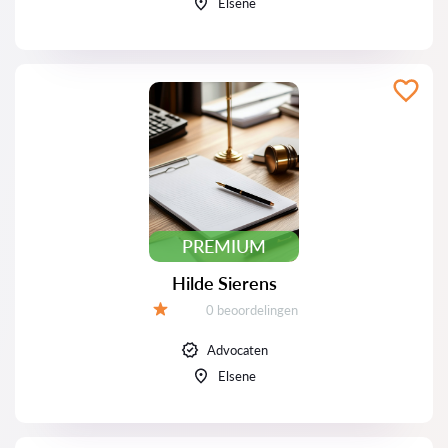
Elsene
PREMIUM
Hilde Sierens
Beoordelingen:
0 beoordelingen
Beoordeling:
Advocaten
Elsene