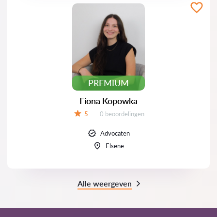
PREMIUM
Fiona Kopowka
Beoordelingen:
5
0 beoordelingen
Beoordeling:
Advocaten
Elsene
Alle weergeven