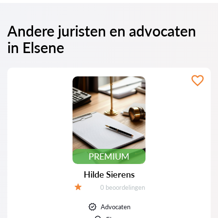
Andere juristen en advocaten
in Elsene
PREMIUM
Hilde Sierens
Beoordelingen:
0 beoordelingen
Beoordeling:
Advocaten