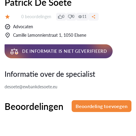
Patrick De Soete
Beoordelingen:
0 beoordelingen
0
0
11
Beoordeling:
Advocaten
Camille Lemonnierstraat 1, 1050 Elsene
DE INFORMATIE IS NIET GEVERIFIEERD
Informatie over de specialist
desoete@ewbankdesoete.eu
Beoordelingen
Beoordeling toevoegen