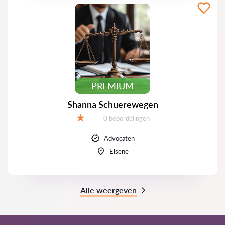
PREMIUM
Shanna Schuerewegen
Beoordelingen:
0 beoordelingen
Beoordeling:
Advocaten
Elsene
Alle weergeven