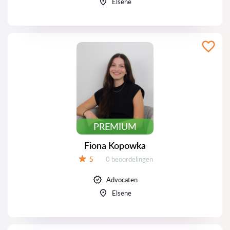
Elsene
PREMIUM
Fiona Kopowka
Beoordelingen:
5
0 beoordelingen
Beoordeling:
Advocaten
Elsene