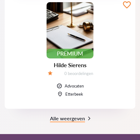
PREMIUM
Hilde Sierens
Beoordelingen:
0 beoordelingen
Beoordeling:
Advocaten
Etterbeek
Alle weergeven