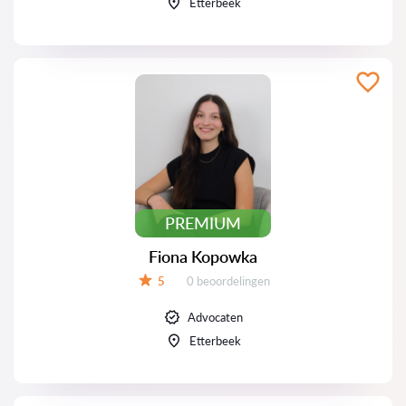
Etterbeek
PREMIUM
Fiona Kopowka
Beoordelingen:
5
0 beoordelingen
Beoordeling:
Advocaten
Etterbeek