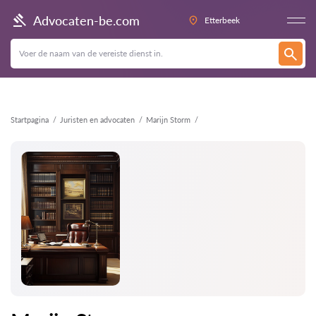
Terug
Advocaten-be.com
Etterbeek
Startpagina
Juristen en advocaten
Marijn Storm