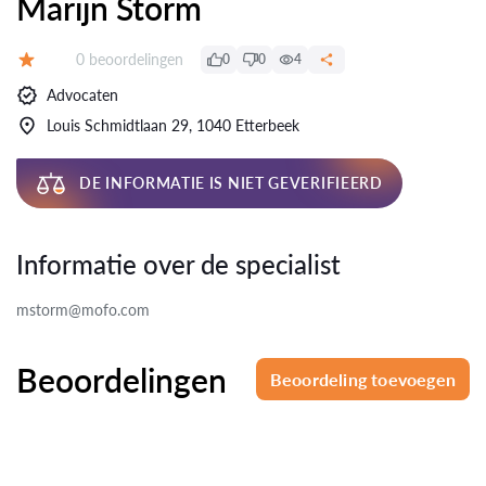
Marijn Storm
Beoordelingen:
0 beoordelingen
0
0
4
Beoordeling:
Advocaten
Louis Schmidtlaan 29, 1040 Etterbeek
DE INFORMATIE IS NIET GEVERIFIEERD
Informatie over de specialist
mstorm@mofo.com
Beoordelingen
Beoordeling toevoegen