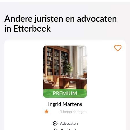
Andere juristen en advocaten
in Etterbeek
PREMIUM
Ingrid Martens
Beoordelingen:
0 beoordelingen
Beoordeling:
Advocaten