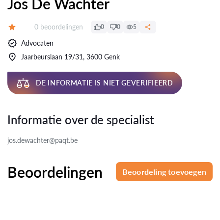
Jos De Wachter
Beoordelingen:
0 beoordelingen
0
0
5
Beoordeling:
Advocaten
Jaarbeurslaan 19/31, 3600 Genk
DE INFORMATIE IS NIET GEVERIFIEERD
Informatie over de specialist
jos.dewachter@paqt.be
Beoordelingen
Beoordeling toevoegen