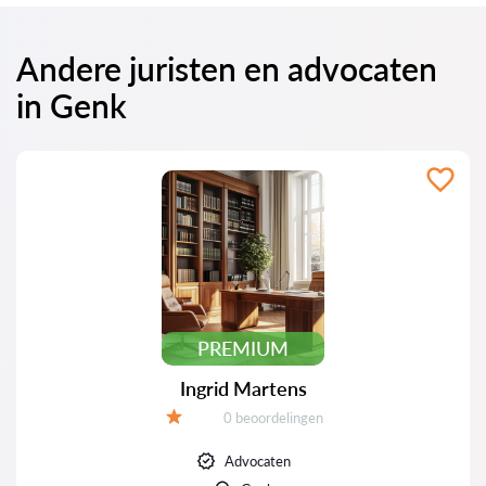
Andere juristen en advocaten
in Genk
PREMIUM
Ingrid Martens
Beoordelingen:
0 beoordelingen
Beoordeling:
Advocaten