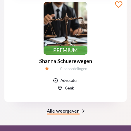
PREMIUM
Shanna Schuerewegen
Beoordelingen:
0 beoordelingen
Beoordeling:
Advocaten
Genk
Alle weergeven