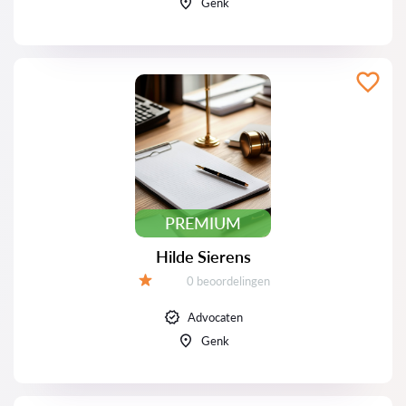
Genk
PREMIUM
Hilde Sierens
Beoordelingen:
0 beoordelingen
Beoordeling:
Advocaten
Genk