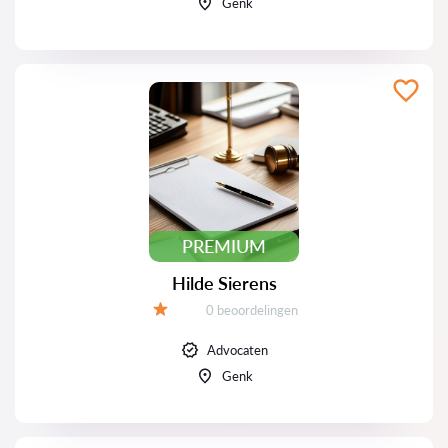
Genk
PREMIUM
Hilde Sierens
Beoordelingen:
0 beoordelingen
Beoordeling:
Advocaten
Genk