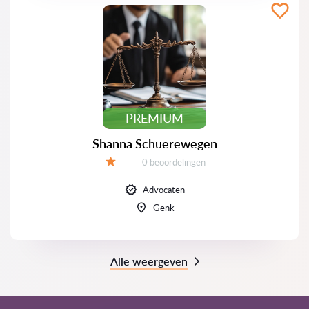
PREMIUM
Shanna Schuerewegen
Beoordelingen:
0 beoordelingen
Beoordeling:
Advocaten
Genk
Alle weergeven