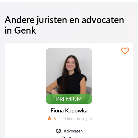
Andere juristen en advocaten
in Genk
PREMIUM
Fiona Kopowka
Beoordelingen:
5
0 beoordelingen
Beoordeling:
Advocaten