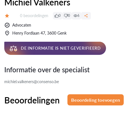
Michiel Valkeners
Beoordelingen:
0 beoordelingen
0
0
6
Beoordeling:
Advocaten
Henry Fordlaan 47, 3600 Genk
DE INFORMATIE IS NIET GEVERIFIEERD
Informatie over de specialist
michiel.valkeners@consenso.be
Beoordelingen
Beoordeling toevoegen