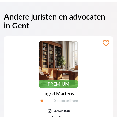
Andere juristen en advocaten
in Gent
PREMIUM
Ingrid Martens
Beoordelingen:
0 beoordelingen
Beoordeling:
Advocaten