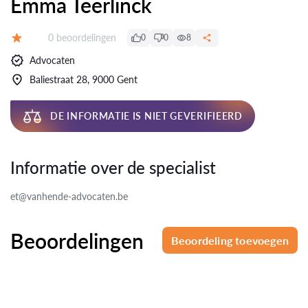
Emma Teerlinck
Beoordelingen:
0 beoordelingen
0
0
8
Beoordeling:
Advocaten
Baliestraat 28, 9000 Gent
DE INFORMATIE IS NIET GEVERIFIEERD
Informatie over de specialist
et@vanhende-advocaten.be
Beoordelingen
Beoordeling toevoegen