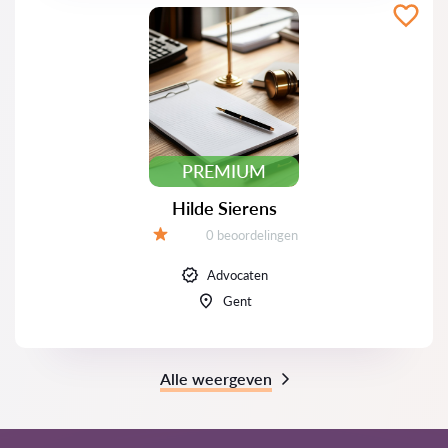
PREMIUM
Hilde Sierens
Beoordelingen:
0 beoordelingen
Beoordeling:
Advocaten
Gent
Alle weergeven