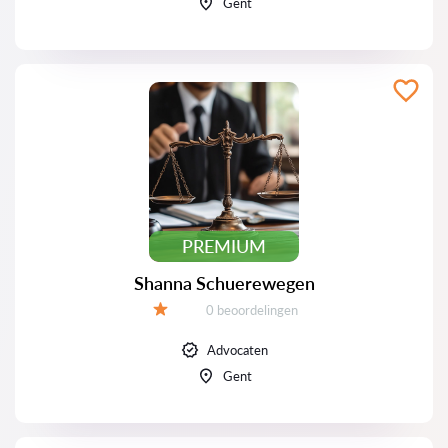
Gent
PREMIUM
Shanna Schuerewegen
Beoordelingen:
0 beoordelingen
Beoordeling:
Advocaten
Gent