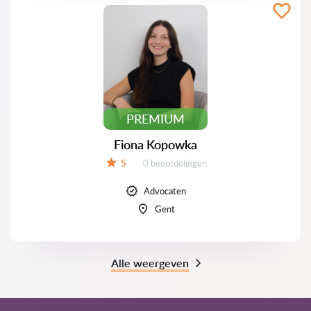
PREMIUM
Fiona Kopowka
Beoordelingen:
5
0 beoordelingen
Beoordeling:
Advocaten
Gent
Alle weergeven