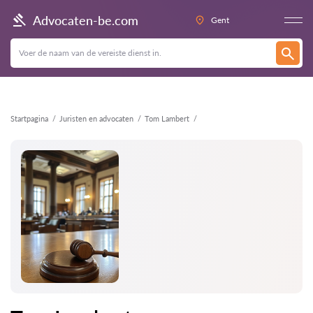
Terug
Advocaten-be.com
Gent
Startpagina
Juristen en advocaten
Tom Lambert