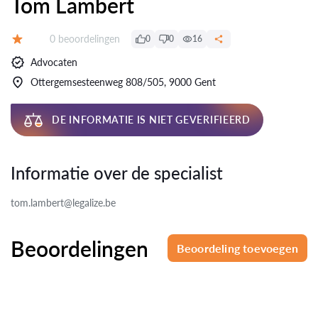
Tom Lambert
Beoordelingen:
0 beoordelingen
0
0
16
Beoordeling:
Advocaten
Ottergemsesteenweg 808/505, 9000 Gent
DE INFORMATIE IS NIET GEVERIFIEERD
Informatie over de specialist
tom.lambert@legalize.be
Beoordelingen
Beoordeling toevoegen