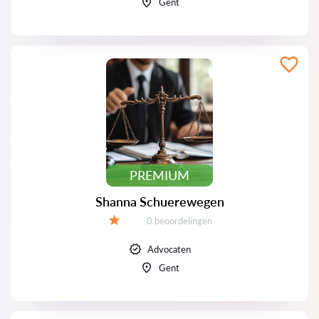
Gent
PREMIUM
Shanna Schuerewegen
Beoordelingen:
0 beoordelingen
Beoordeling:
Advocaten
Gent