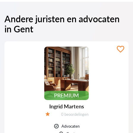
Andere juristen en advocaten
in Gent
PREMIUM
Ingrid Martens
Beoordelingen:
0 beoordelingen
Beoordeling:
Advocaten