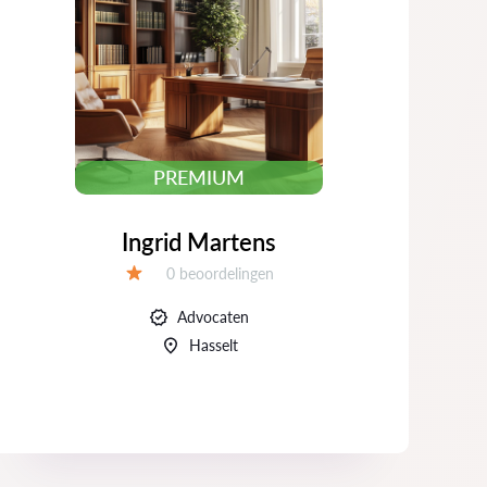
PREMIUM
Ingrid Martens
Beoordelingen:
0 beoordelingen
Beoordeling:
Advocaten
Hasselt