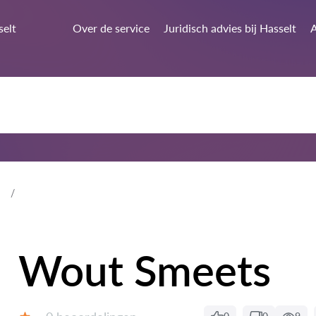
selt
Over de service
Juridisch advies bij Hasselt
A
Wout Smeets
Beoordelingen: