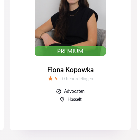
PREMIUM
Fiona Kopowka
Beoordelingen:
5
0 beoordelingen
Beoordeling:
Advocaten
Hasselt