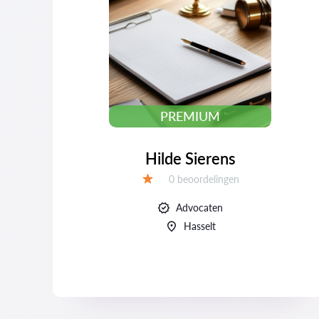
PREMIUM
Hilde Sierens
Beoordelingen:
0 beoordelingen
Beoordeling:
Advocaten
Hasselt