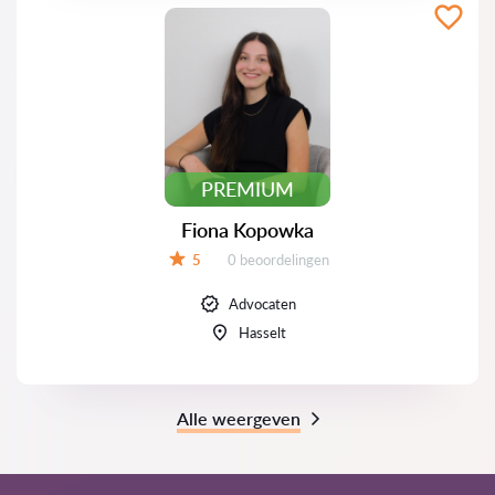
PREMIUM
Fiona Kopowka
Beoordelingen:
5
0 beoordelingen
Beoordeling:
Advocaten
Hasselt
Alle weergeven