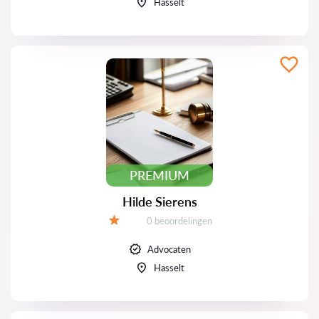
Hasselt
PREMIUM
Hilde Sierens
Beoordelingen:
0 beoordelingen
Beoordeling:
Advocaten
Hasselt