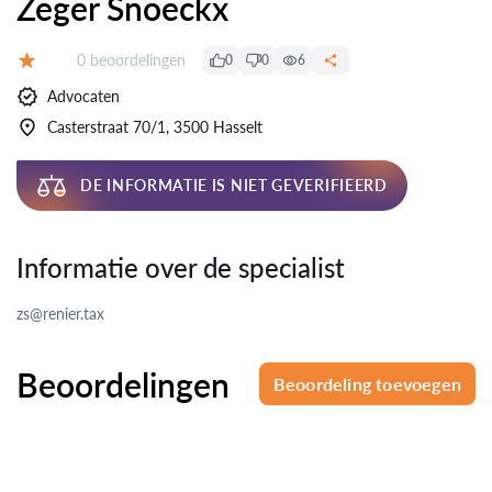
Zeger Snoeckx
Beoordelingen:
0 beoordelingen
0
0
6
Beoordeling:
Advocaten
Casterstraat 70/1, 3500 Hasselt
DE INFORMATIE IS NIET GEVERIFIEERD
Informatie over de specialist
zs@renier.tax
Beoordelingen
Beoordeling toevoegen