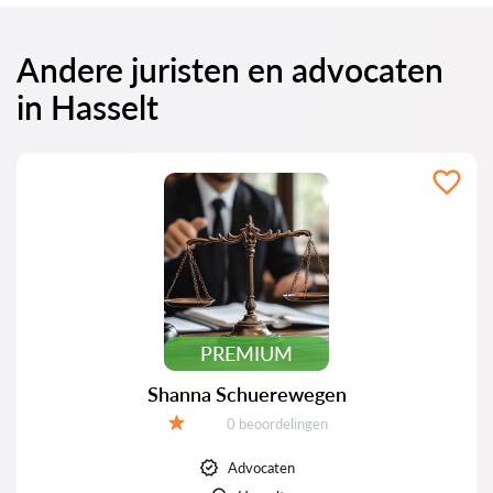
Andere juristen en advocaten
in Hasselt
PREMIUM
Shanna Schuerewegen
Beoordelingen:
0 beoordelingen
Beoordeling:
Advocaten