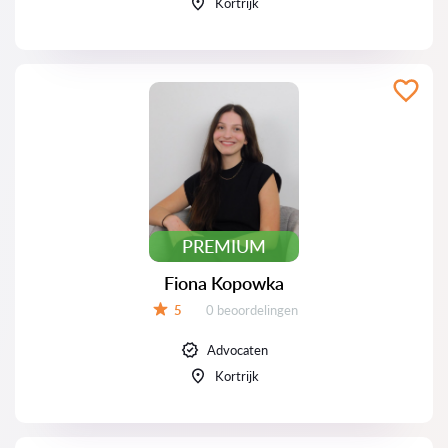
Kortrijk
PREMIUM
Fiona Kopowka
Beoordelingen:
5
0 beoordelingen
Beoordeling:
Advocaten
Kortrijk