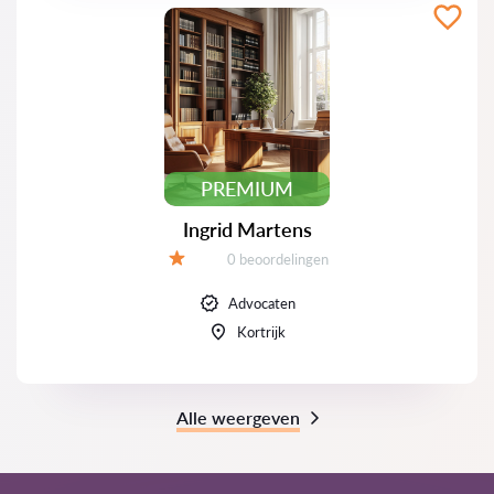
PREMIUM
Ingrid Martens
Beoordelingen:
0 beoordelingen
Beoordeling:
Advocaten
Kortrijk
Alle weergeven