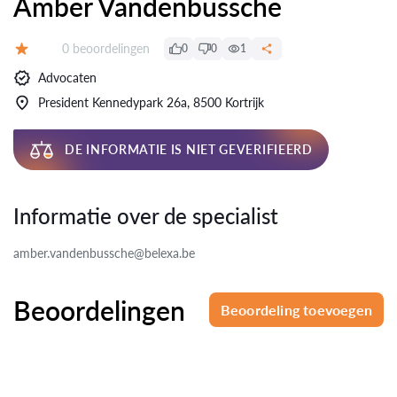
Amber Vandenbussche
Beoordelingen:
0 beoordelingen
0
0
1
Beoordeling:
Advocaten
President Kennedypark 26a, 8500 Kortrijk
DE INFORMATIE IS NIET GEVERIFIEERD
Informatie over de specialist
amber.vandenbussche@belexa.be
Beoordelingen
Beoordeling toevoegen