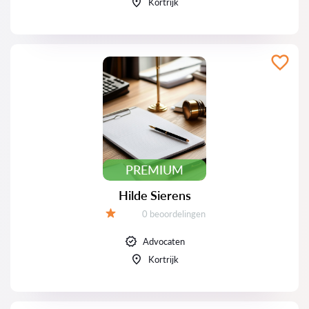
Kortrijk
PREMIUM
Hilde Sierens
Beoordelingen:
0 beoordelingen
Beoordeling:
Advocaten
Kortrijk