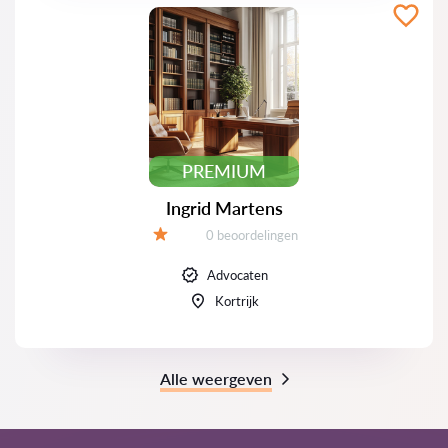
PREMIUM
Ingrid Martens
Beoordelingen:
0 beoordelingen
Beoordeling:
Advocaten
Kortrijk
Alle weergeven