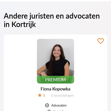
Andere juristen en advocaten
in Kortrijk
PREMIUM
Fiona Kopowka
Beoordelingen:
5
0 beoordelingen
Beoordeling:
Advocaten