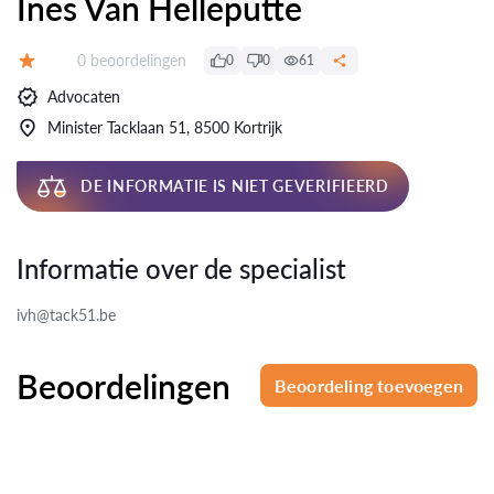
Ines Van Helleputte
Beoordelingen:
0 beoordelingen
0
0
61
Beoordeling:
Advocaten
Minister Tacklaan 51, 8500 Kortrijk
DE INFORMATIE IS NIET GEVERIFIEERD
Informatie over de specialist
ivh@tack51.be
Beoordelingen
Beoordeling toevoegen