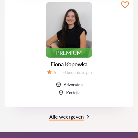
PREMIUM
Fiona Kopowka
Beoordelingen:
5
0 beoordelingen
Beoordeling:
Advocaten
Kortrijk
Alle weergeven