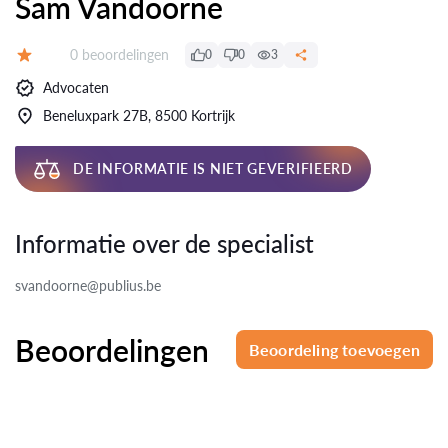
Sam Vandoorne
Beoordelingen:
0 beoordelingen
0
0
3
Beoordeling:
Advocaten
Beneluxpark 27B, 8500 Kortrijk
DE INFORMATIE IS NIET GEVERIFIEERD
Informatie over de specialist
svandoorne@publius.be
Beoordelingen
Beoordeling toevoegen