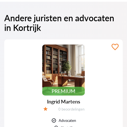
Andere juristen en advocaten
in Kortrijk
PREMIUM
Ingrid Martens
Beoordelingen:
0 beoordelingen
Beoordeling:
Advocaten