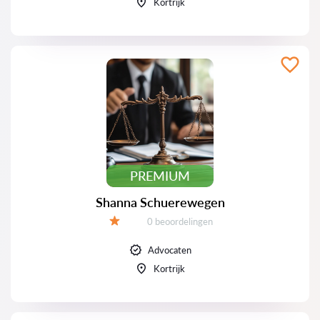
Kortrijk
PREMIUM
Shanna Schuerewegen
Beoordelingen:
0 beoordelingen
Beoordeling:
Advocaten
Kortrijk